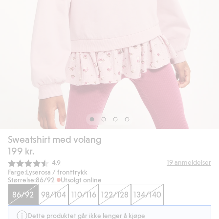
Sweatshirt med volang
199 kr.
Gjennomsnittskarakter:
19
anmeldelser
4.9
Farge:
Lyserosa / fronttrykk
Størrelse:
86/92
Utsolgt online
86/92
98/104
110/116
122/128
134/140
Dette produktet går ikke lenger å kjøpe