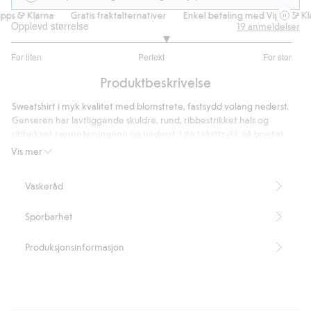
ps & Klarna
Gratis fraktalternativer
Enkel betaling med Vipps & Kla
Opplevd størrelse
19
anmeldelser
3.210526315789474
For liten
Perfekt
For stor
av
Basert
5
Produktbeskrivelse
på
19
Sweatshirt i myk kvalitet med blomstrete, fastsydd volang nederst.
stemmer
Genseren har lavtliggende skuldre, rund, ribbestrikket hals og
ribbekant i ermeåpningene og nederst. Lite teksttrykk på brystet.
Artikkelnummer
:
480673
Vis mer
Vaskeråd
Sporbarhet
Produksjonsinformasjon