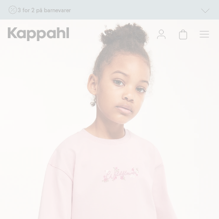
3 for 2 på barnevarer
Ikke Newbie. Gjelder når du handler 2 eller flere varer som inngår i tilbudet tom.
17/8 i butikk & online for deg som er eller blir medlem. Kan ikke kombineres med
andre tilbud eller rabatter.
Handle nå