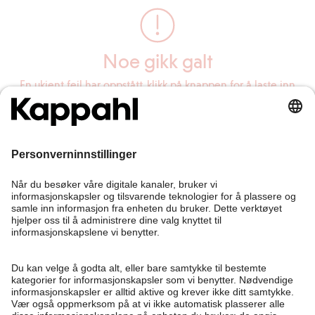
Noe gikk galt
En ukjent feil har oppstått, klikk på knappen for å laste inn
siden på nytt.
Last inn siden på nytt