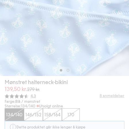
Mønstret halterneck-bikini
139,50 kr.
279 kr.
Gjennomsnittskarakter:
8
anmeldelser
4.3
Farge:
Blå / mønstret
Størrelse:
134/140
Utsolgt online
134/140
146/152
158/164
170
Dette produktet går ikke lenger å kjøpe