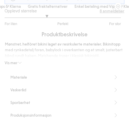
 & Klarna
Gratis fraktalternativer
Enkel betaling med Vipps & Klarn
Opplevd størrelse
8
anmeldelser
2.428571428571428
For liten
Perfekt
For stor
av
Basert
5
Produktbeskrivelse
på
7
Mønstret, helfôret bikini laget av resirkulerte materialer. Bikinitopp
stemmer
med rynkedetalj foran, babylock i overkanten og et smalt, justerbart
bånd rundt halsen. Matchende truser i klassisk bikinistil.
Inneholder 82 % resirkulert polyester.
Vis mer
Artikkelnummer
:
828269
Blended Recycled Polyester
Materiale
Vaskeråd
Sporbarhet
Produksjonsinformasjon