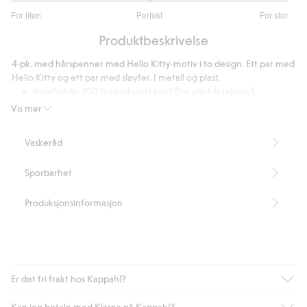
3
For liten
Perfekt
For stor
av
Basert
5
Produktbeskrivelse
på
3
4-pk. med hårspenner med Hello Kitty-motiv i to design. Ett par med
stemmer
Hello Kitty og ett par med sløyfer. I metall og plast.
Inneholder 100 % resirkulert plast (for plastdetaljene).
Artikkelnummer
:
528638
Vis mer
Vaskeråd
Sporbarhet
Produksjonsinformasjon
Er det fri frakt hos Kappahl?
Kan jeg betale med Klarna på Kappahl?