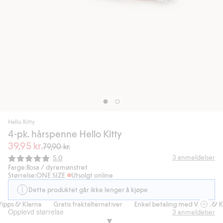
Hello Kitty
4-pk. hårspenne Hello Kitty
39,95 kr.
79,90 kr.
Gjennomsnittskarakter:
3
anmeldelser
5.0
Farge:
Rosa / dyremønstret
Størrelse:
ONE SIZE
Utsolgt online
Dette produktet går ikke lenger å kjøpe
pps & Klarna
Gratis fraktalternativer
Enkel betaling med Vipps & Kl
Opplevd størrelse
3
anmeldelser