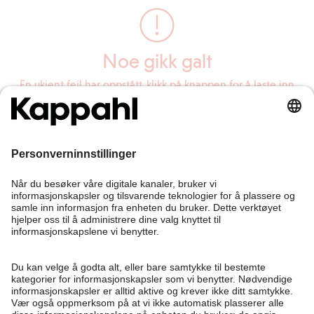
Noe gikk galt
En ukjent feil har oppstått, klikk på knappen for å laste inn
siden på nytt.
Last inn siden på nytt