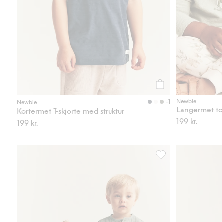
Legg til
Newbie
+1
Newbie
Langermet to
Kortermet T-skjorte med struktur
199 kr.
199 kr.
Langermet topp i mus