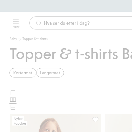
Meny
Baby
Topper & t-shirts
Topper & t-shirts 
Kortermet
Langermet
Store
Velg
bilder
Normale
oppsett
bilder
Små
for
bilder
Nyhet
Populær
produktkort
Langermet topp med 