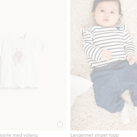
ed trykk, Legg til i favoriter
Kortermet T-skjorte med volang, Legg ti
Legg til
skjorte med volang
Langermet stripet topp