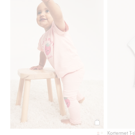
Kortermet T-skjorte m
Legg til
Kortermet T-