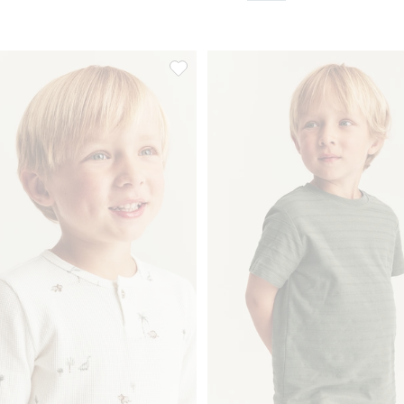
pp, Legg til i favoriter
Langermet T-skjorte med vaffelmønster, 