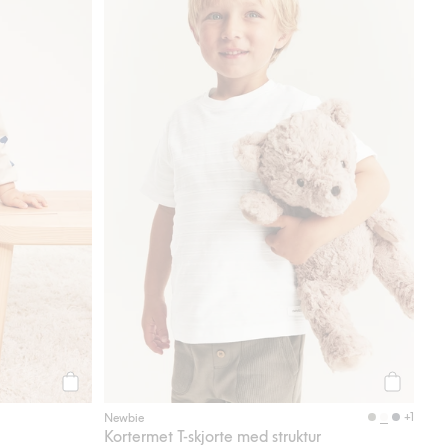
Legg til
Legg til
+1
Newbie
Kortermet T-skjorte med struktur