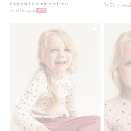
Kortermet T-skjorte med trykk
74,50 kr.
149 kr.
74,50 kr.
-50%
149 kr.
Småblomstrete lange