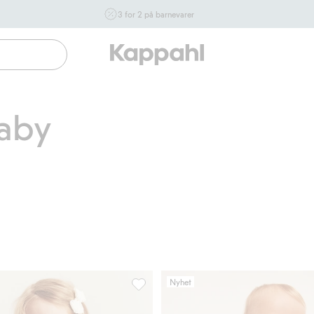
3 for 2 på barnevarer
Ikke Newbie. Gjelder når du handler 2 eller flere varer som
inngår i tilbudet tom. 17/8 i butikk & online for deg som er
eller blir medlem. Kan ikke kombineres med andre tilbud
eller rabatter.
Handle nå
Baby
Nyhet
volang, Legg til i favoriter
Langermet blomstret peplum-topp, Legg 