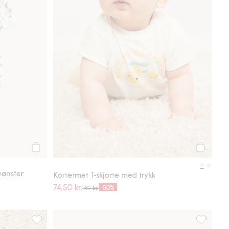
Legg til
Legg til
ønster
Kortermet T-skjorte med trykk
74,50 kr.
-50%
149 kr.