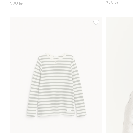
279 kr.
279 kr.
Stripete langermet to