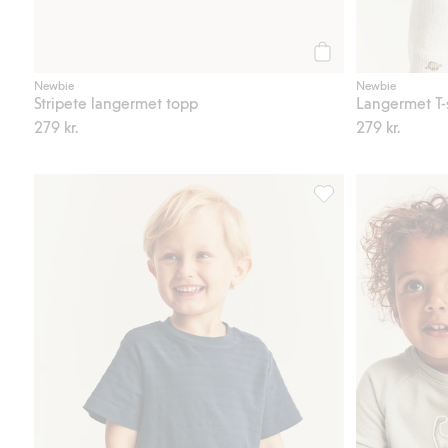
Legg til
Newbie
Newbie
Stripete langermet topp
Langermet T-
279 kr.
279 kr.
Kortermet T-skjorte m