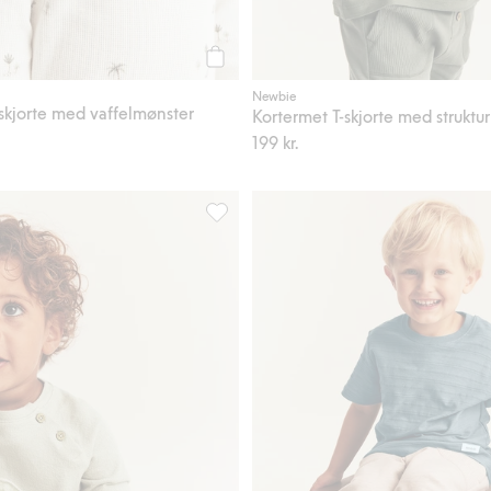
Legg til
Newbie
skjorte med vaffelmønster
Kortermet T-skjorte med struktur
199 kr.
ed struktur, Legg til i favoriter
Langermet topp med applikasjon, Legg t