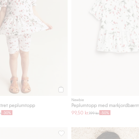
Legg til
Newbie
tret peplumtopp
Peplumtopp med markjordbærm
99,50 kr.
-30%
-50%
.
199 kr.