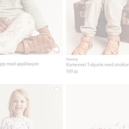
Legg til
Newbie
pp med applikasjon
Kortermet T-skjorte med struktur
199 kr.
selin, Legg til i favoriter
Jordbærmønstret peplumtopp, Legg til 