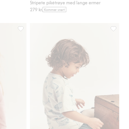
Stripete pikétrøye med lange ermer
279 kr.
Kommer snart
 i favoriter
Langermet topp med volang, Legg til i favoriter
T-skjorte 