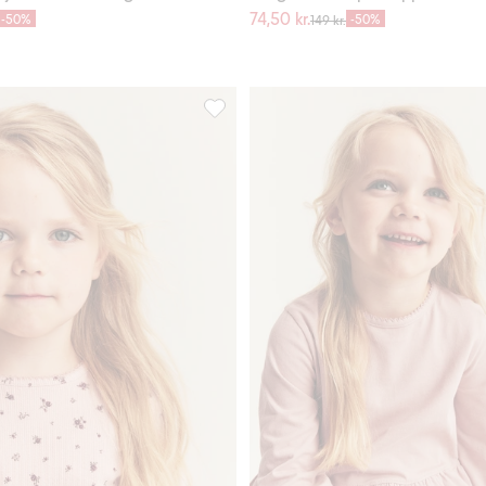
74,50 kr.
-50%
-50%
149 kr.
rmet topp, Legg til i favoriter
Småblomstrete langermet topp, Legg til