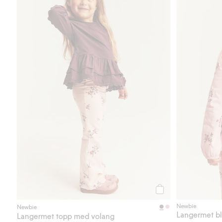
Legg til
Newbie
Newbie
Langermet bl
Langermet topp med volang