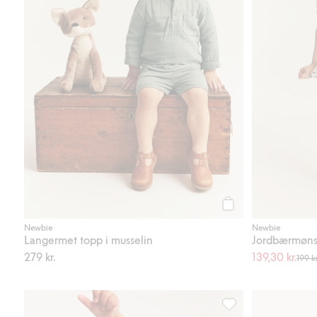
Legg til
Newbie
Newbie
Langermet topp i musselin
Jordbærmøns
279 kr.
139,30 kr.
199 kr