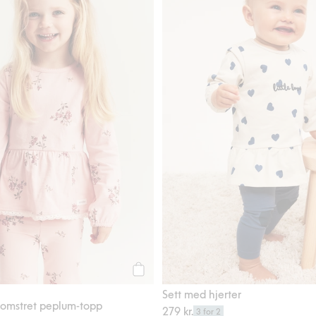
Legg til
Sett med hjerter
omstret peplum-topp
279 kr.
3 for 2