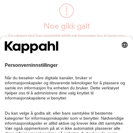
Noe gikk galt
En ukjent feil har oppstått, klikk på knappen for å laste inn
siden på nytt.
Last inn siden på nytt