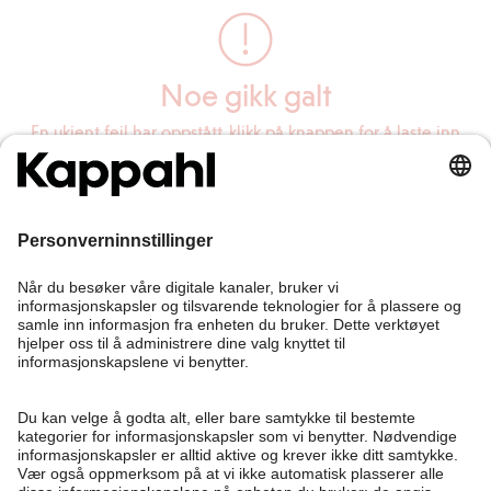
Noe gikk galt
En ukjent feil har oppstått, klikk på knappen for å laste inn
siden på nytt.
Last inn siden på nytt