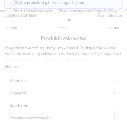
Dette produktet går ikke lenger å kjøpe
na
Gratis fraktalternativer
Enkel betaling med Vipps & Klarna
Gra
Opplevd størrelse
51
anmeldelser
3.24390243902439
For liten
Perfekt
For stor
av
Basert
5
Produktbeskrivelse
på
41
Langermet sweatshirt til baby i myk bomull. Lavtliggende skuldre
stemmer
med liten volang, og volangkant nederst på toppen. Trykknapper på
den ene skulderen for enkel av- og påkledning.
Inneholder 95 % økologisk bomull.
Vis mer
Artikkelnummer
:
526251
Organic cotton – GOTS
Materiale
Vaskeråd
Sporbarhet
Produksjonsinformasjon