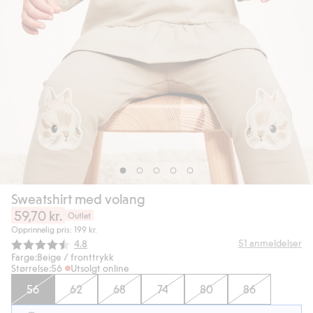
Sweatshirt med volang
59,70 kr.
Outlet
Opprinnelig pris: 199 kr.
Gjennomsnittskarakter:
51
anmeldelser
4.8
Farge:
Beige / fronttrykk
Størrelse:
56
Utsolgt online
56
62
68
74
80
86