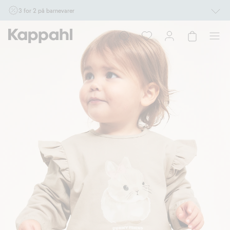
3 for 2 på barnevarer
Ikke Newbie. Gjelder når du handler 2 eller flere varer som inngår i tilbudet tom.
17/8 i butikk & online for deg som er eller blir medlem. Kan ikke kombineres med
andre tilbud eller rabatter.
Handle nå