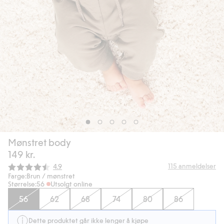
Mønstret body
149 kr.
Gjennomsnittskarakter:
115
anmeldelser
4.9
Farge:
Brun / mønstret
Størrelse:
56
Utsolgt online
56
62
68
74
80
86
Dette produktet går ikke lenger å kjøpe