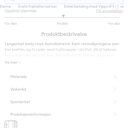
rna
Gratis fraktalternativer
Enkel betaling med Vipps & Klarna
G
Opplevd størrelse
115
anmeldelser
3.021739130434783
For liten
Perfekt
For stor
av
Basert
5
Produktbeskrivelse
på
92
Langermet body i myk bomullsstretch. Kant i ermeåpningene som
stemmer
kan brettes, og to rader med trykknapper i skrittet, slik at babyen
kan vokse med plagget, men likevel beholde samme plagg over
lengre tid. Trykknapper på skulderen for enkel av- og påkledning.
Vis mer
Med mønster av kaniner.
Inneholder 95 % «organic in-conversion»-bomull.
Materiale
Artikkelnummer
:
475178
Organic cotton In-conversion – GOTS
Vaskeråd
Sporbarhet
Produksjonsinformasjon