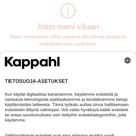
Jokin meni vikaan
Ilmeni tuntematon virhe, napsauta alla olevaa painiketta
ladataksesi sivun uudelleen.
Lataa sivu uudelleen