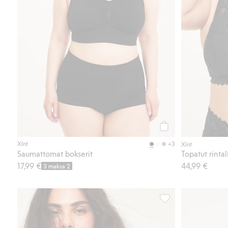
Osta
+3
Xlnt
Xlnt
Saumattomat bokserit
Topatut rintali
17,99 €
44,99 €
3 maksa 2
Saumattomat kaaritue