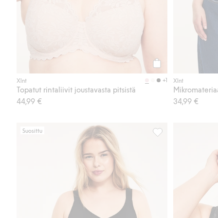
Osta
+1
Xlnt
Xlnt
Topatut rintaliivit joustavasta pitsistä
Mikromateriaal
44,99 €
34,99 €
Suosittu
Saumattomat bokserit