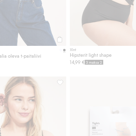
Osta
Xlnt
Hipsterit light shape
ia oleva t-paitaliivi
14,99 €
3 maksa 2
, Lisää suosikkeihin
Topatut rintaliivit joustavasta pitsistä, 