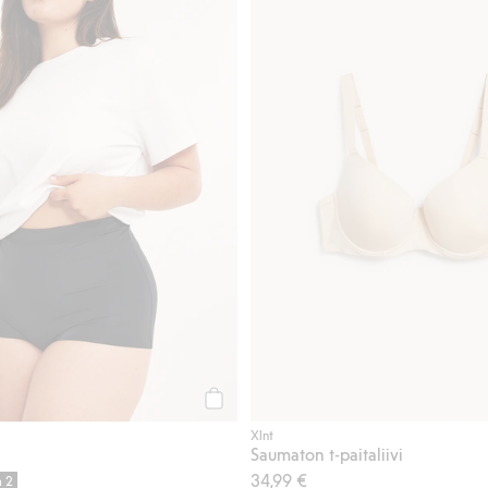
Osta
Xlnt
Saumaton t-paitaliivi
34,99 €
a 2