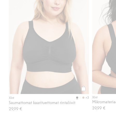
Osta
Xlnt
+3
Xlnt
Saumattomat kaarituettomat rintaliivit
39,99 €
29,99 €