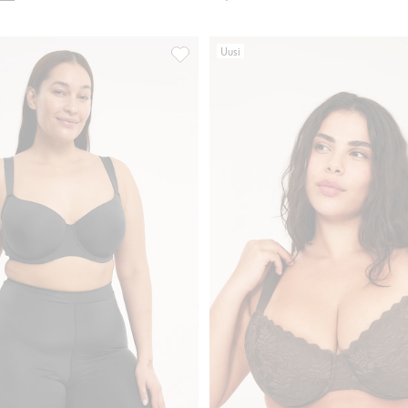
Uusi
suosikkeihin
Shapingshorts light shape, Lisää suosik