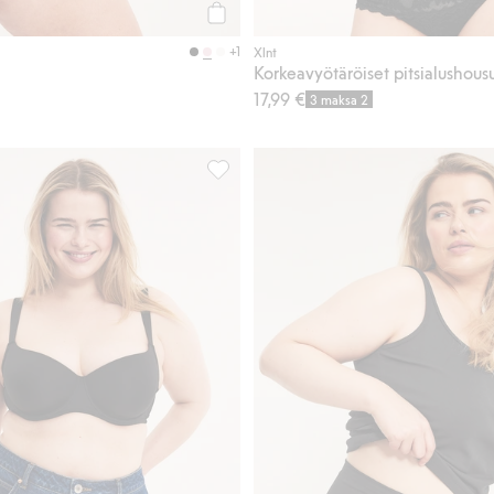
Osta
+1
Xlnt
Korkeavyötäröiset pitsialushous
17,99 €
3 maksa 2
ustavasta pitsistä, Lisää suosikkeihin
Mikromateriaalia oleva t-paitaliivi, Lis