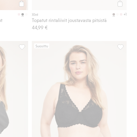
Osta
Osta
+1
Xlnt
ut
Topatut rintaliivit joustavasta pitsistä
44,99 €
Suosittu
ää suosikkeihin
Hipsterit light shape, Lisää suosikkeihin
Brief-pikk