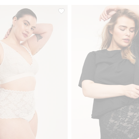
eriä, Lisää suosikkeihin
Pitsibralette, Lisää suosikkeihin