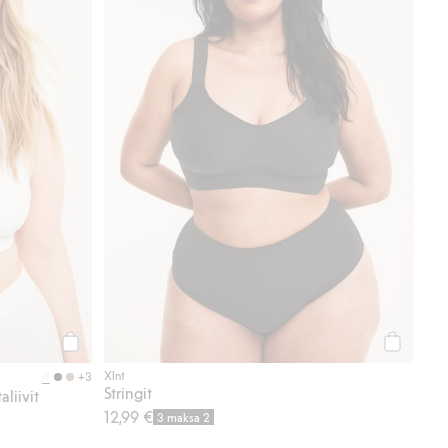
Osta
Osta
Xlnt
+3
Stringit
liivit
12,99 €
3 maksa 2