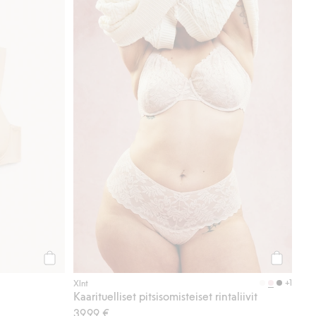
Osta
Osta
+1
Xlnt
Kaarituelliset pitsisomisteiset rintaliivit
39,99 €