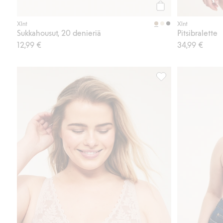
Osta
Xlnt
Xlnt
Sukkahousut, 20 denieriä
Pitsibralette
12,99 €
34,99 €
Topatut rintaliivit jo