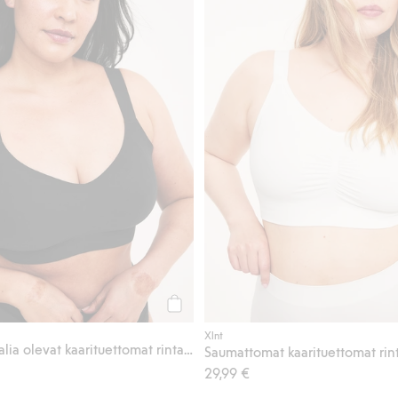
Osta
Xlnt
Mikromateriaalia olevat kaarituettomat rintaliivit
Saumattomat kaarituettomat rinta
29,99 €