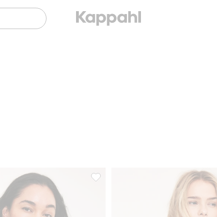
ttomat rintaliivit, Lisää suosikkeihin
Mikromateriaalia olevat kaarituettomat r