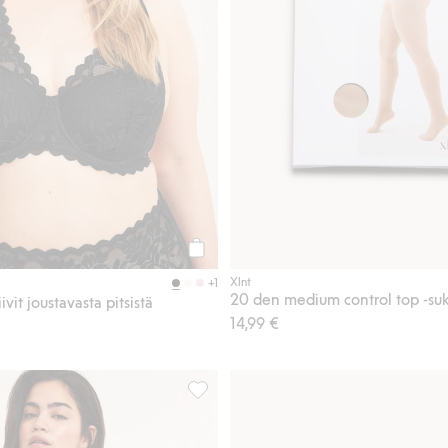
Osta
Xlnt
+1
20 den medium control top -su
ivit joustavasta pitsistä
14,99 €
ttomat rintaliivit, Lisää suosikkeihin
Bokserit, Lisää suosikkeihin