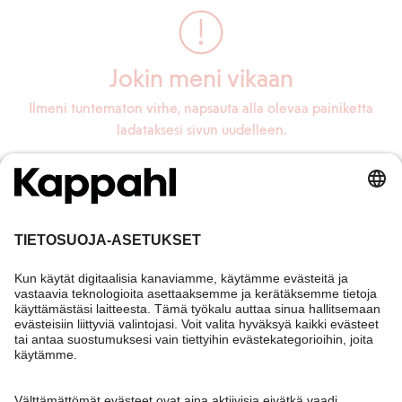
Jokin meni vikaan
Ilmeni tuntematon virhe, napsauta alla olevaa painiketta
ladataksesi sivun uudelleen.
Lataa sivu uudelleen