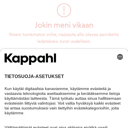
Jokin meni vikaan
Ilmeni tuntematon virhe, napsauta alla olevaa painiketta
ladataksesi sivun uudelleen.
Lataa sivu uudelleen