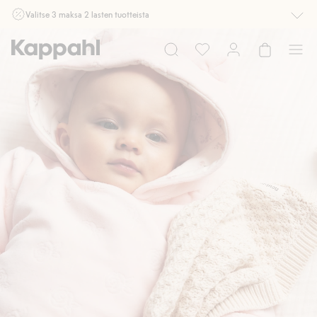
Valitse 3 maksa 2 lasten tuotteista
Ei Newbie. Ostaessasi 2 tuotetta tai enemmän. Voimassa 3-16.8. asti
myymälässä ja verkossa. Ei voi yhdistää muihin alennuksiin tai tarjouksiin.
Osta nyt