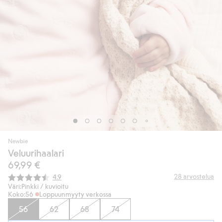
Newbie
Veluurihaalari
69,99 €
Keskimääräinen luokitus:
28
arvostelua
4.9
Väri:
Pinkki / kuvioitu
Koko:
56
Loppuunmyyty verkossa
56
62
68
74