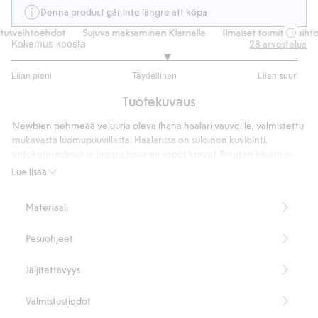
Denna product går inte längre att köpa
usvaihtoehdot
Sujuva maksaminen Klarnalla
Ilmaiset toimitusvaihtoe
Kokemus koosta
28
arvostelua
3.166666666666667
Liian pieni
Täydellinen
Liian suuri
/
Perustuu
5
Tuotekuvaus
24
ääneen
Newbien pehmeää veluuria oleva ihana haalari vauvoille, valmistettu
mukavasta luomupuuvillasta. Haalarissa on suloinen kuviointi,
vetoketju edessä ja huppu, jossa on söpöt korvat. Pienten käsien ja
jalkojen suojat voidaan taittaa helposti esille.
Lue lisää
80 % luomupuuvillaa.
Tuotenumero
:
413104
Materiaali
Made with organic cotton - GOTS
Pesuohjeet
Jäljitettävyys
Valmistustiedot