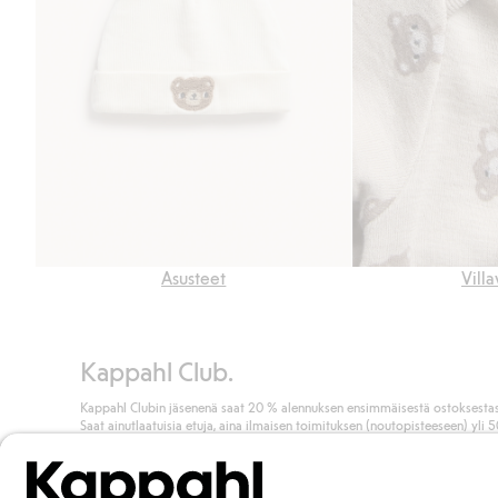
Asusteet
Vill
Kappahl Club.
Kappahl Clubin jäsenenä saat 20 % alennuksen ensimmäisestä ostoksestas
Saat ainutlaatuisia etuja, aina ilmaisen toimituksen (noutopisteeseen) yli 
euron ostoksista ja keräät pisteitä kaikista ostoksistasi ja aktiviteeteistasi.
Liity jäseneksi