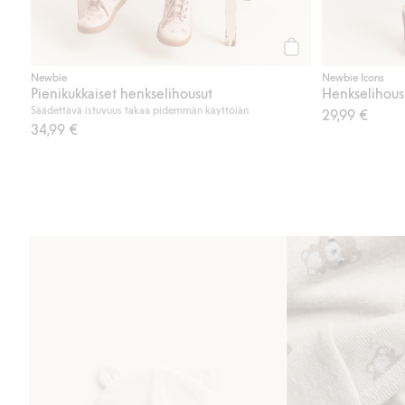
Osta
Newbie
Newbie Icons
Pienikukkaiset henkselihousut
Henkselihous
Säädettävä istuvuus takaa pidemmän käyttöiän
29,99 €
34,99 €