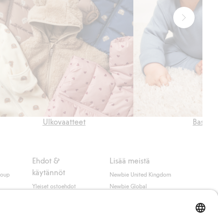
Ulkovaatteet
Basics
Ehdot &
Lisää meistä
käytännöt
roup
Newbie United Kingdom
Yleiset ostoehdot
Newbie Global
Tietosuojaseloste
Affiliate
t
Evästekäytäntö
Opiskelija-alennus