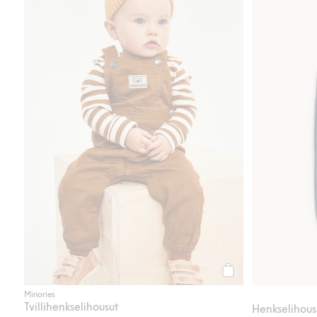
Osta
Minories
Tvillihenkselihousut