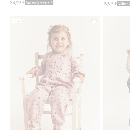
34,99 €
Valitse 3 maksa 2
19,99 €
Valitse
Uusi
Pienikukkaiset henks