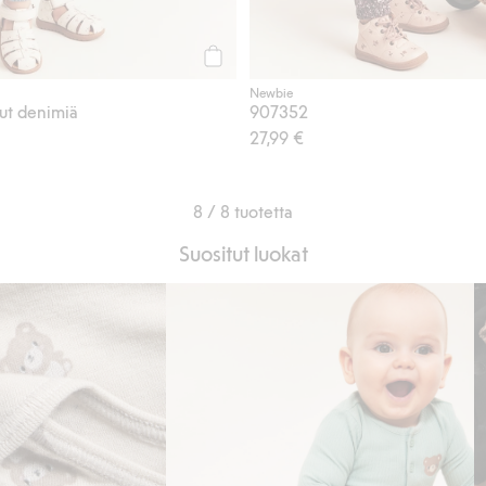
Osta
Newbie
ut denimiä
907352
27,99 €
8 / 8 tuotetta
Suositut luokat