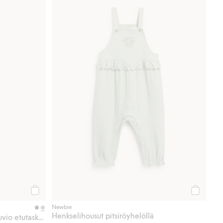
Osta
Osta
Newbie
Henkselihousut pitsiröyhelöllä
Henkselihousut, joissa on nallekuvio etutaskussa