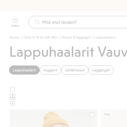
Valikko
Vauvat
Tytöt 0–18 kk (44–86)
Housut & leggingsit
Lappuhaalarit
Lappuhaalarit Vauv
Lappuhaalarit
Joggerit
Juhlahousut
Leggingsit
Suuret
Valitse
kuvat
Normaalit
tuotekortin
kuvat
Pienet
asettelu
kuvat
Uusi
Tvillihenkselihousut,