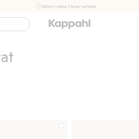
Valitse 3 maksa 2 lasten tuotteista
Ei Newbie. Ostaessasi 2 tuotetta tai enemmän. Voimassa 3-
16.8. asti myymälässä ja verkossa. Ei voi yhdistää muihin
alennuksiin tai tarjouksiin.
Osta nyt
at
 Lisää suosikkeihin
Henkselihousut, joissa on koirakuvio et