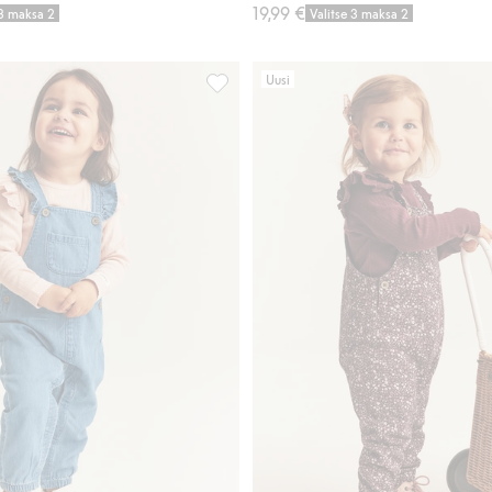
19,99 €
 3 maksa 2
Valitse 3 maksa 2
Uusi
elihousut, Lisää suosikkeihin
Henkselihousut denimiä, Lisää suosikk