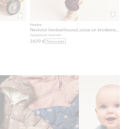
Osta
Newbie
Neulotut henkselihousut, joissa on brodeeraus
Säädettävät henkselit
34,99 €
Tulossa pian