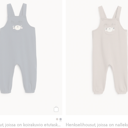
Osta
Henkselihousut, joissa on koirakuvio etutaskussa