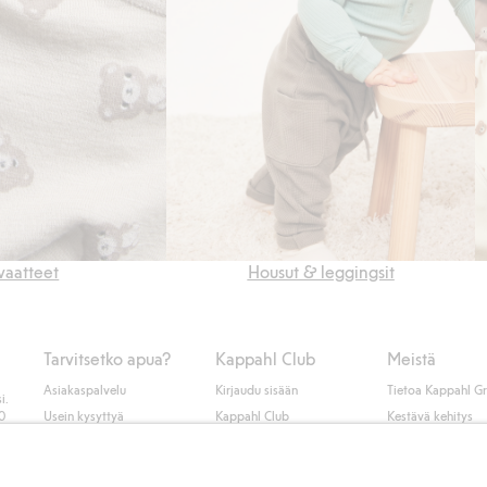
avaatteet
Housut & leggingsit
Tarvitsetko apua?
Kappahl Club
Meistä
Asiakaspalvelu
Kirjaudu sisään
Tietoa Kappahl G
i.
50
Usein kysyttyä
Kappahl Club
Kestävä kehitys
Tilaus
Jäsenyysehdot
Tule meille töihin
Ota yhteyttä
Lehdistö & uutise