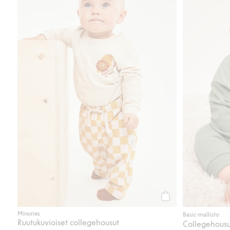
Osta
Minories
Basic-mallisto
Ruutukuvioiset collegehousut
Collegehousu