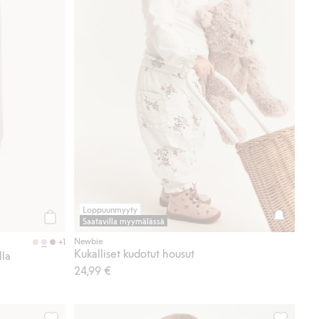
Loppuunmyyty
Saatavilla myymälässä
Osta
Newbie
+1
Kukalliset kudotut housut
lla
24,99 €