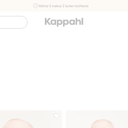
Valitse 3 maksa 2 lasten tuotteista
Ei Newbie. Ostaessasi 2 tuotetta tai enemmän. Voimassa 3-
16.8. asti myymälässä ja verkossa. Ei voi yhdistää muihin
alennuksiin tai tarjouksiin.
Osta nyt
gehousut, Lisää suosikkeihin
Collegehousut, Lisää suosikkeihin