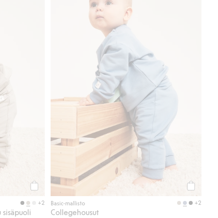
Osta
Osta
+2
+2
Basic-mallisto
 sisäpuoli
Collegehousut