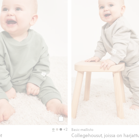
Osta
+2
Basic-mallisto
t
Collegehousut, joissa on harjattu