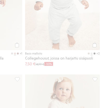
Osta
Osta
+1
+2
Basic-mallisto
lla
Collegehousut, joissa on harjattu sisäpuoli
7,50 €
-50%
14,99 €
Collegehousut pitsiyksityiskohdilla, Lisää suosikkeihin
Kukalliset