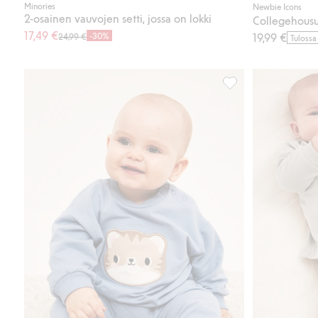
Minories
Newbie Icons
2-osainen vauvojen setti, jossa on lokki
Collegehousut
17,49 €
-30%
19,99 €
24,99 €
Tulossa
Collegehousut kiristy