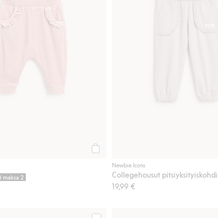
Osta
Newbie Icons
Collegehousut pitsiyksityiskohdi
 3 maksa 2
19,99 €