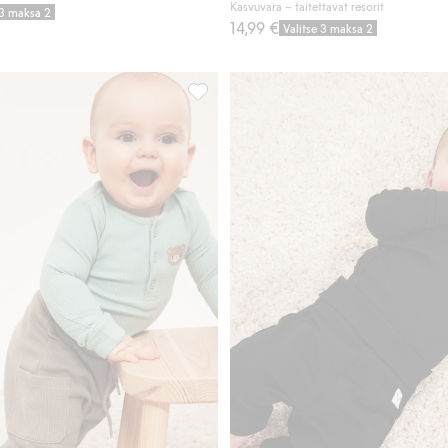
Kasvuvara – taitettavat resorit
 3 maksa 2
14,99 €
Valitse 3 maksa 2
ssa on vohvelipinta, Lisää suosikkeihin
Vauvojen housut, joissa on vohvelipinta