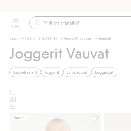
Valikko
Vauvat
Tytöt 0–18 kk (44–86)
Housut & leggingsit
Joggerit
Joggerit Vauvat
Lappuhaalarit
Joggerit
Juhlahousut
Leggingsit
Suuret
Valitse
kuvat
Normaalit
tuotekortin
kuvat
Pienet
asettelu
kuvat
Suosittu
Ruutukuvioiset colle