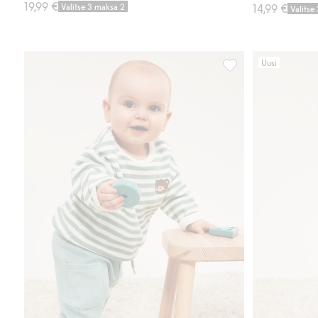
19,99 €
Valitse 3 maksa 2
14,99 €
Valitse
Uusi
Vauvojen housut, joi