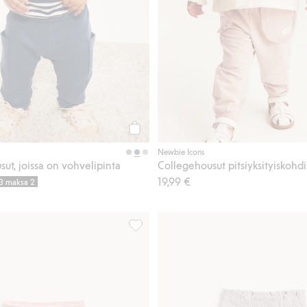
Osta
Newbie Icons
ut, joissa on vohvelipinta
Collegehousut pitsiyksityiskohdi
19,99 €
 3 maksa 2
a on ananaskuvio, Lisää suosikkeihin
Veluurihousut, Lisää suosikkeihin