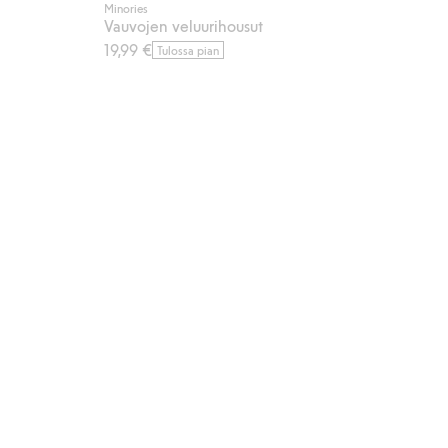
Minories
Vauvojen veluurihousut
19,99 €
Tulossa pian
osikkeihin