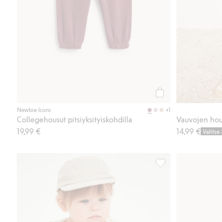
Osta
+1
Newbie Icons
Collegehousut pitsiyksityiskohdilla
Vauvojen hous
19,99 €
14,99 €
Valitse
Collegehousut, joiss