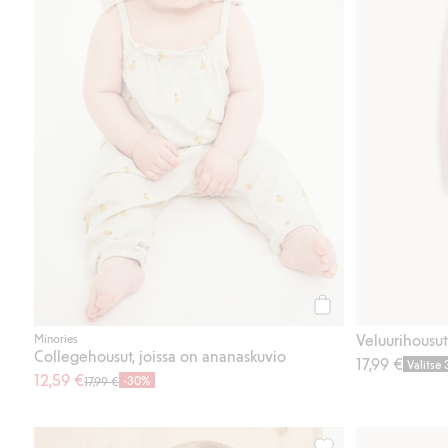
Osta
Veluurihousut
Minories
Collegehousut, joissa on ananaskuvio
17,99 €
Valitse
12,59 €
-30%
17,99 €