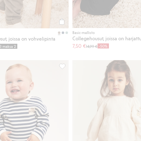
Osta
Basic-mallisto
Collegehousut, joissa on harjattu
ut, joissa on vohvelipinta
7,50 €
-50%
 3 maksa 2
14,99 €
ksityiskohdilla, Lisää suosikkeihin
Vauvojen housut, joissa on vohvelipinta