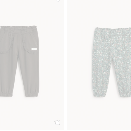
tti, jossa on lokki, Lisää suosikkeihin
Collegehousut pitsiyksityiskohdilla, Lis