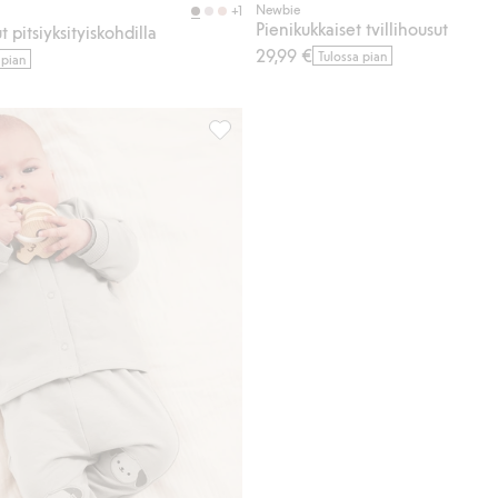
Newbie
+1
Pienikukkaiset tvillihousut
 pitsiyksityiskohdilla
29,99 €
Tulossa pian
 pian
snyörillä, Lisää suosikkeihin
Eläinteemaiset collegehousut, Lisää su