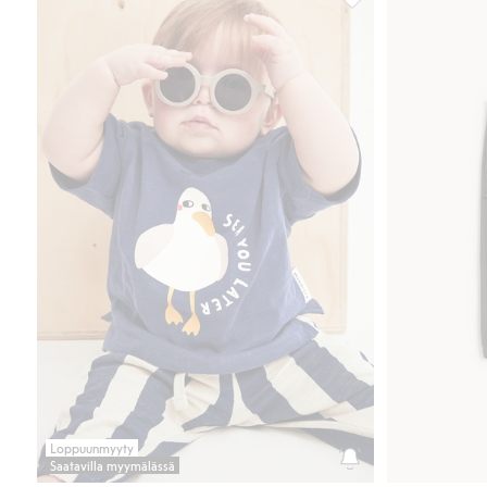
2-osainen vauvojen se
Loppuunmyyty
Saatavilla myymälässä