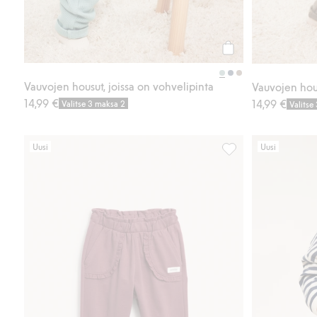
Osta
Vauvojen housut, joissa on vohvelipinta
Vauvojen hous
14,99 €
14,99 €
Valitse 3 maksa 2
Valitse
Uusi
Uusi
Collegehousut pitsiy