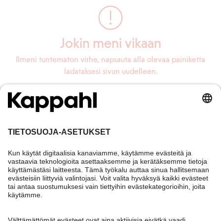
Jokin meni vikaan
Ilmeni tuntematon virhe, napsauta alla olevaa painiketta
ladataksesi sivun uudelleen.
Lataa sivu uudelleen