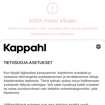
Jokin meni vikaan
Ilmeni tuntematon virhe, napsauta alla olevaa painiketta
ladataksesi sivun uudelleen.
Lataa sivu uudelleen