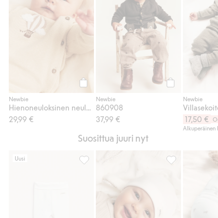
Osta
Osta
Newbie
Newbie
Newbie
Hienoneuloksinen neuletakki, jossa on kuumailmapallo
860908
29,99 €
37,99 €
17,50 €
O
Alkuperäinen 
Suosittua juuri nyt
Uusi
Leggingsit nallekuviolla, Lisää suosikkeihi
Pipo korvilla, Li