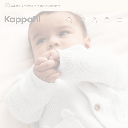
Valitse 3 maksa 2 lasten tuotteista
Ei Newbie. Ostaessasi 2 tuotetta tai enemmän. Voimassa 3-16.8. asti
myymälässä ja verkossa. Ei voi yhdistää muihin alennuksiin tai tarjouksiin.
Osta nyt