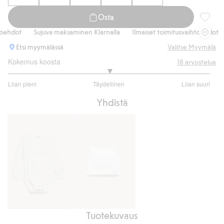
Osta
Neuleta
hdot
Sujuva maksaminen Klarnalla
Ilmaiset toimitusvaihtoehdot
S
Etsi myymälässä
Valitse Myymälä
Kokemus koosta
18
arvostelua
3
Liian pieni
Täydellinen
Liian suuri
/
Perustuu
5
Yhdistä
14
ääneen
Tuotekuvaus
Kietaisubody
Pipo