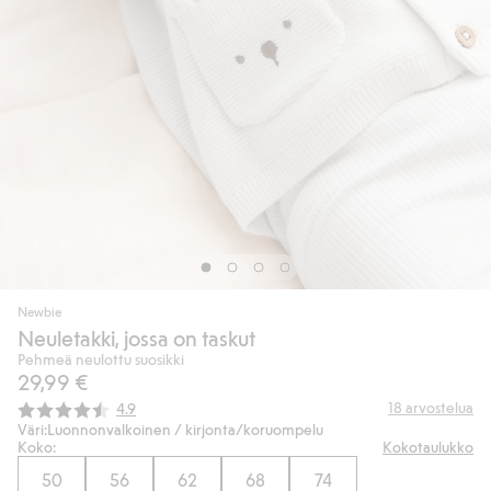
Newbie
Neuletakki, jossa on taskut
Pehmeä neulottu suosikki
29,99 €
Keskimääräinen luokitus:
18
arvostelua
4.9
Väri:
Luonnonvalkoinen / kirjonta/koruompelu
Koko:
Kokotaulukko
50
56
62
68
74