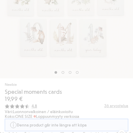
Newbie
Special moments cards
19,99 €
Keskimääräinen luokitus:
36
arvostelua
4.8
Väri:
Luonnonvalkoinen / eläinkuvioitu
Koko:
ONE SIZE
Loppuunmyyty verkossa
Denna product går inte längre att köpa