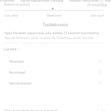
htoehdot
Sujuva maksaminen Klarnalla
Ilmaiset toimitusvaihtoehdot
Kokemus koosta
36
arvostelua
2.923076923076923
Liian pieni
Täydellinen
Liian suuri
/
Perustuu
5
Tuotekuvaus
26
ääneen
Upea Newbien paperirasia, joka sisältää 22 kauniisti suunniteltua
”special moments cards” -korttia tai ”milestone cards” -korttia
vauvallesi – täydellinen ikuistamaan nämä korvaamattomat hetket.
Korttien kääntöpuolelle voit kirjoittaa oman henkilökohtaisen
Lue lisää
tekstisi, mikä tekee niistä ainutlaatuisia ja räätälöityjä maagiselle
matkallenne. Ihana lahja, joka ei vain lämmitä sydäntä, vaan myös
Materiaali
levittää iloa ja on lisäksi kaunis yksityiskohta vauvan huoneessa.
Tuotenumero
:
410878
Pesuohjeet
FSC-sertifioitu puu/paperi
Valmistustiedot
Onko Kappahlilla ilmainen toimitus?