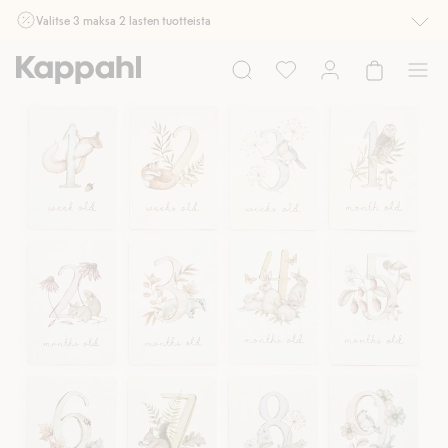
Valitse 3 maksa 2 lasten tuotteista
Ei Newbie. Ostaessasi 2 tuotetta tai enemmän. Voimassa 3-16.8. asti
myymälässä ja verkossa. Ei voi yhdistää muihin alennuksiin tai tarjouksiin.
Osta nyt