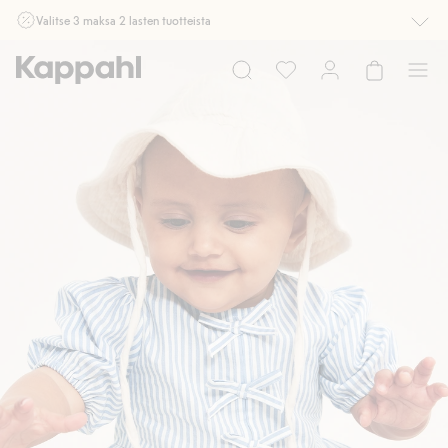
Valitse 3 maksa 2 lasten tuotteista
Ei Newbie. Ostaessasi 2 tuotetta tai enemmän. Voimassa 3-16.8. asti
myymälässä ja verkossa. Ei voi yhdistää muihin alennuksiin tai tarjouksiin.
Osta nyt