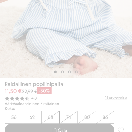
Raidallinen popliinipaita
11,50 €
-50%
22,99 €
Keskimääräinen luokitus:
11
arvostelua
4.8
Väri:
Vaaleansininen / raitainen
Koko:
56
62
68
74
80
86
Osta