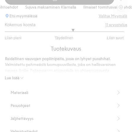
Raidall
toehdot
Sujuva maksaminen Klarnalla
Ilmaiset toimitusvaihtoehdot
Etsi myymälässä
Valitse Myymälä
Kokemus koosta
11
arvostelua
3.285714285714286
Liian pieni
Täydellinen
Liian suuri
/
Perustuu
5
Tuotekuvaus
7
ääneen
Raidallinen vauvojen popliinipaita, jossa on lyhyet pussihihat.
Valmistettu pehmeästä luomupuuvillasta, joka on hellävarainen
vauvan iholle. Paitapuseron etupuolella on yhteensopivasta
kankaasta valmistetut pienet rusetit ja takana käytännöllinen
Lue lisää
painonappikiinnitys.
Lyhythihainen.
Materiaali
Raidallinen.
Etupuolella on rusetit.
Pesuohjeet
Painonappikiinnitys.
100 % luomupuuvillaa.
Tuotenumero
:
860213
Jäljitettävyys
Luomupuuvilla – GOTS
Valmistustiedot