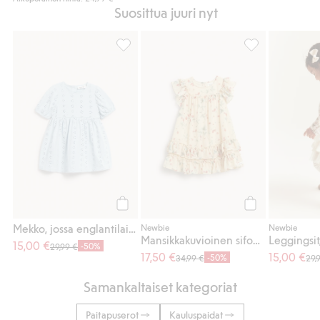
Suosittua juuri nyt
Mekko, jossa englantilaista kirjontaa, Lisää
Mansikkakuvioin
Osta
Osta
Mekko, jossa englantilaista kirjontaa
Newbie
Newbie
Mansikkakuvioinen sifonkimekko
15,00 €
-50%
29,99 €
17,50 €
15,00 €
-50%
34,99 €
29,
Samankaltaiset kategoriat
Paitapuserot
Kauluspaidat