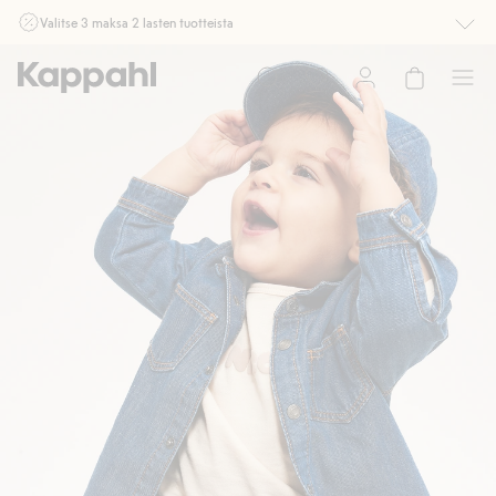
Valitse 3 maksa 2 lasten tuotteista
Ei Newbie. Ostaessasi 2 tuotetta tai enemmän. Voimassa 3-16.8. asti
myymälässä ja verkossa. Ei voi yhdistää muihin alennuksiin tai tarjouksiin.
Osta nyt