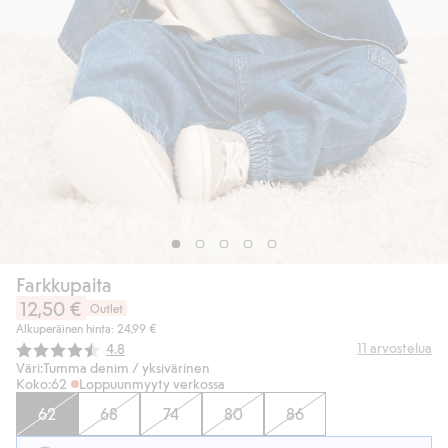
Farkkupaita
12,50 €
Outlet
Alkuperäinen hinta: 24,99 €
Keskimääräinen luokitus:
11
arvostelua
4.8
Väri:
Tumma denim / yksivärinen
Koko:
62
Loppuunmyyty verkossa
62
68
74
80
86