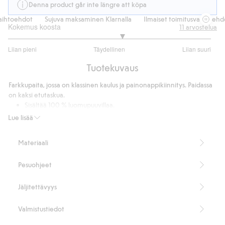
Denna product går inte längre att köpa
ihtoehdot
Sujuva maksaminen Klarnalla
Ilmaiset toimitusvaihtoehdot
Kokemus koosta
11
arvostelua
3.25
Liian pieni
Täydellinen
Liian suuri
/
Perustuu
5
Tuotekuvaus
8
ääneen
Farkkupaita, jossa on klassinen kaulus ja painonappikiinnitys. Paidassa
on kaksi etutaskua.
Sisältää 100 % luomupuuvillaa.
Tuotenumero
:
816025
Lue lisää
Luomupuuvilla – GOTS
Materiaali
Pesuohjeet
Jäljitettävyys
Valmistustiedot