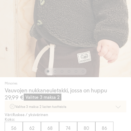
Minories
Vauvojen nukkaneuletakki, jossa on huppu
29,99 €
Valitse 3 maksa 2
Valitse 3 maksa 2 lasten tuotteista
Väri:
Ruskea / yksivärinen
Ei Newbie. Ostaessasi 2 tuotetta tai enemmän. Voimassa 3-16.8. asti
Koko:
myymälässä ja verkossa. Ei voi yhdistää muihin alennuksiin tai tarjouksiin.
56
62
68
74
80
86
Osta nyt