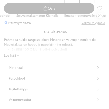
Osta
Vauvoje
hdot
Sujuva maksaminen Klarnalla
Ilmaiset toimitusvaihtoehdot
S
Etsi myymälässä
Valitse Myymälä
Tuotekuvaus
Pehmeää nukkakangasta oleva Minoriesin vauvojen neuletakki.
Neuletakissa on huppu ja nappikiinnitys edessä.
Sisältää 100 % kierrätettyä polyesteriä.
Tuotenumero
:
901918
Lue lisää
Kierrätetty polyesteri
Materiaali
Pesuohjeet
Jäljitettävyys
Valmistustiedot