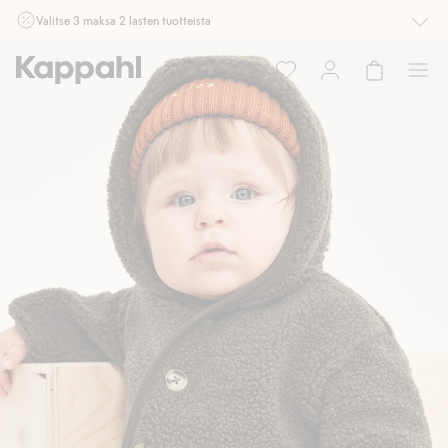
Valitse 3 maksa 2 lasten tuotteista
Ei Newbie. Ostaessasi 2 tuotetta tai enemmän. Voimassa 3-16.8. asti
myymälässä ja verkossa. Ei voi yhdistää muihin alennuksiin tai tarjouksiin.
Osta nyt