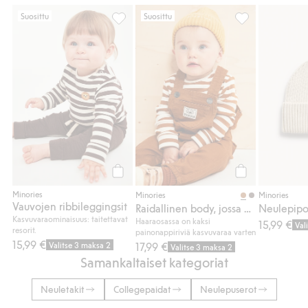
Suosittu
Suosittu
Vauvojen ribbileggingsit, Lisää suosikkeihi
Raidallinen body
Osta
Osta
Minories
Minories
Minories
Vauvojen ribbileggingsit
Raidallinen body, jossa on brodeeraus rinnassa
Neulepipo,
Kasvuvaraominaisuus: taitettavat
Haaraosassa on kaksi
15,99 €
Val
resorit.
painonappiriviä kasvuvaraa varten
15,99 €
Valitse 3 maksa 2
17,99 €
Valitse 3 maksa 2
Samankaltaiset kategoriat
Neuletakit
Collegepaidat
Neulepuserot