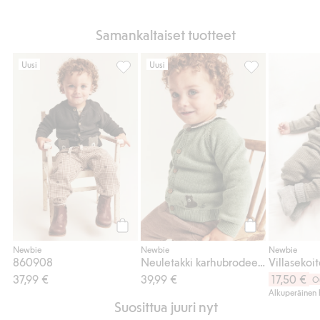
Samankaltaiset tuotteet
Uusi
Uusi
860908, Lisää suosikkeihin
Neuletakki karh
Osta
Osta
Newbie
Newbie
Newbie
860908
Neuletakki karhubrodeerauksella
37,99 €
39,99 €
17,50 €
O
Alkuperäinen 
Suosittua juuri nyt