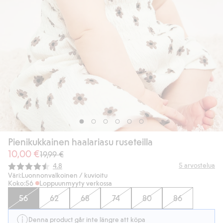
Pienikukkainen haalariasu ruseteilla
10,00 €
19,99 €
Keskimääräinen luokitus:
5
arvostelua
4.8
Väri:
Luonnonvalkoinen / kuvioitu
Koko:
56
Loppuunmyyty verkossa
56
62
68
74
80
86
Denna product går inte längre att köpa