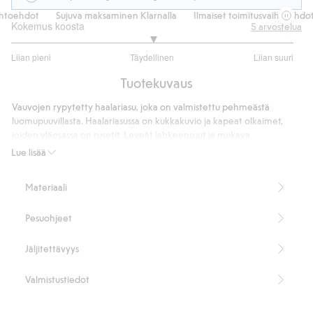
toehdot
Sujuva maksaminen Klarnalla
Ilmaiset toimitusvaihtoehdot
Kokemus koosta
5
arvostelua
3
Liian pieni
Täydellinen
Liian suuri
/
Perustuu
5
Tuotekuvaus
3
ääneen
Vauvojen rypytetty haalariasu, joka on valmistettu pehmeästä
luomupuuvillasta. Haalariasussa on kukkakuvio ja kapeat olkaimet,
joiden yläosassa on rusetit. Leveät lahkeensuut ja mukava
smokkirypytys vyötäröllä.
Lue lisää
Smokkivyötärö
Rypytetty
Materiaali
Kukkakuviointi
Sisältää 95 % luomupuuvillaa.
Pesuohjeet
Tuotenumero
:
903294
Jäljitettävyys
Valmistustiedot