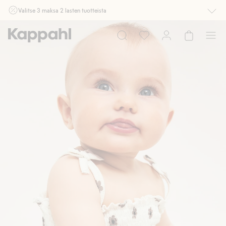
Valitse 3 maksa 2 lasten tuotteista
Ei Newbie. Ostaessasi 2 tuotetta tai enemmän. Voimassa 3-16.8. asti
myymälässä ja verkossa. Ei voi yhdistää muihin alennuksiin tai tarjouksiin.
Osta nyt