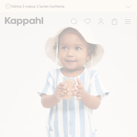
Valitse 3 maksa 2 lasten tuotteista
Ei Newbie. Ostaessasi 2 tuotetta tai enemmän. Voimassa 3-16.8. asti
myymälässä ja verkossa. Ei voi yhdistää muihin alennuksiin tai tarjouksiin.
Osta nyt