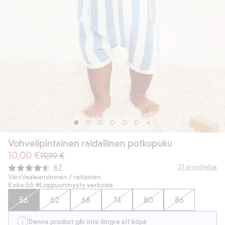
Vohvelipintainen raidallinen potkupuku
10,00 €
19,99 €
Keskimääräinen luokitus:
21
arvostelua
4.7
Väri:
Vaaleansininen / raitainen
Koko:
56
Loppuunmyyty verkossa
56
62
68
74
80
86
Denna product går inte längre att köpa