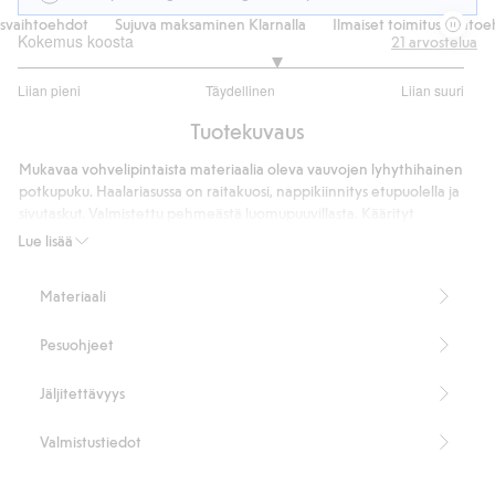
vaihtoehdot
Sujuva maksaminen Klarnalla
Ilmaiset toimitusvaihtoeh
Kokemus koosta
21
arvostelua
3.315789473684211
Liian pieni
Täydellinen
Liian suuri
/
Perustuu
5
Tuotekuvaus
19
ääneen
Mukavaa vohvelipintaista materiaalia oleva vauvojen lyhythihainen
potkupuku. Haalariasussa on raitakuosi, nappikiinnitys etupuolella ja
sivutaskut. Valmistettu pehmeästä luomupuuvillasta. Käärityt
lahkeensuut.
Lue lisää
Raitakuosi.
Lyhythihainen.
Materiaali
Taskut.
Vohvelipinta.
Pesuohjeet
Sisältää 95 % luomupuuvillaa.
Tuotenumero
:
852947
Jäljitettävyys
Luomupuuvilla – GOTS
Valmistustiedot