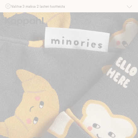
Valitse 3 maksa 2 lasten tuotteista
Ei Newbie. Ostaessasi 2 tuotetta tai enemmän. Voimassa 3-16.8. asti
myymälässä ja verkossa. Ei voi yhdistää muihin alennuksiin tai tarjouksiin.
Osta nyt