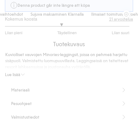
Denna product går inte längre att köpa
aihtoehdot
Sujuva maksaminen Klarnalla
Ilmaiset toimitusvaihtoehdo
Kokemus koosta
21
arvostelua
2.8
Liian pieni
Täydellinen
Liian suuri
/
Perustuu
5
Tuotekuvaus
20
ääneen
Kuviolliset vauvojen Minories-leggingsit, joissa on pehmeä harjattu
sisäpuoli. Valmistettu luomupuuvillasta. Leggingseissä on taitettavat
resorit lahkeensuissa ja joustonauha vyötäröllä.
Sisältää 95 % luomupuuvillaa.
Lue lisää
Sisältää 95 % luomupuuvillaa.
Tuotenumero
:
385120
Materiaali
Luomupuuvilla – GOTS
Pesuohjeet
Valmistustiedot