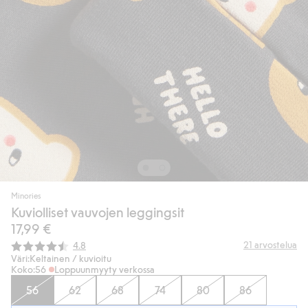
Minories
Kuviolliset vauvojen leggingsit
17,99 €
Keskimääräinen luokitus:
21
arvostelua
4.8
Väri:
Keltainen / kuvioitu
Koko:
56
Loppuunmyyty verkossa
56
62
68
74
80
86