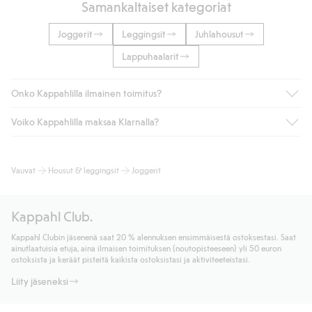
Samankaltaiset kategoriat
Joggerit
Leggingsit
Juhlahousut
Lappuhaalarit
Onko Kappahlilla ilmainen toimitus?
Voiko Kappahlilla maksaa Klarnalla?
Jos olet Kappahl Clubin jäsen, saat aina ilmaisen toimituksen
myymälään tai yli 50 euron ostoksiin, kun valitset toimituksen
noutopisteeseen tai pakettiautomaattiin (ei koske
Kyllä. Yhteistyössä Klarnan kanssa tarjoamme sujuvat
Vauvat
Housut & leggingsit
Joggerit
kotiinkuljetusta). Toimituskulut poistuvat automaattisesti, kun
maksutavat, kuten laskun, sekä muita maksuvaihtoehtoja.
olet kirjautunut sisään ja tunnistautunut jäseneksi.
Kassalla annettujen tietojen myötä hyväksyt Klarnan ehdot.
Muussa tapauksessa toimitus maksaa 4,99 € PostNordin
Klikkaamalla “Maksa tilaus” hyväksyt Kappahlin yleiset ehdot.
Kappahl Club.
noutopisteeseen tai pakettiautomaattiin ja PostNordin
Lisätietoja Klarnan maksuehdoista
(ulkoinen linkki).
kotiinkuljetuksella 6,99 €, riippumatta ostosummasta.
Kappahl Clubin jäsenenä saat 20 % alennuksen ensimmäisestä ostoksestasi. Saat
Lue lisää
ainutlaatuisia etuja, aina ilmaisen toimituksen (noutopisteeseen) yli 50 euron
Lue lisää
ostoksista ja keräät pisteitä kaikista ostoksistasi ja aktiviteeteistasi.
Liity jäseneksi