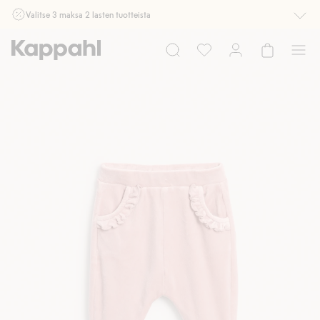
Valitse 3 maksa 2 lasten tuotteista
Ei Newbie. Ostaessasi 2 tuotetta tai enemmän. Voimassa 3-16.8. asti
myymälässä ja verkossa. Ei voi yhdistää muihin alennuksiin tai tarjouksiin.
Osta nyt