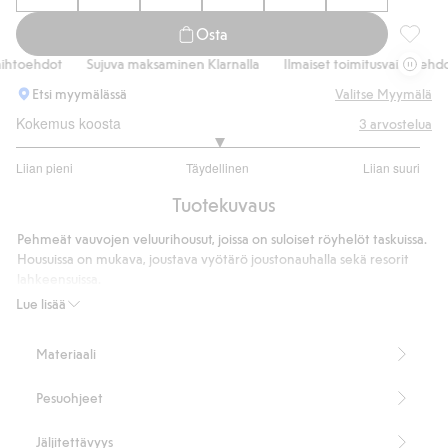
Osta
Veluuri
htoehdot
Sujuva maksaminen Klarnalla
Ilmaiset toimitusvaihtoehdot
Etsi myymälässä
Valitse Myymälä
Kokemus koosta
3
arvostelua
3
Liian pieni
Täydellinen
Liian suuri
/
Perustuu
5
Tuotekuvaus
3
ääneen
Pehmeät vauvojen veluurihousut, joissa on suloiset röyhelöt taskuissa.
Housuissa on mukava, joustava vyötärö joustonauhalla sekä resorit
lahkeensuissa.
95 % kierrätettyä polyesteriä.
Lue lisää
Tuotenumero
:
920694
Kierrätetty polyesteri
Materiaali
Pesuohjeet
Jäljitettävyys