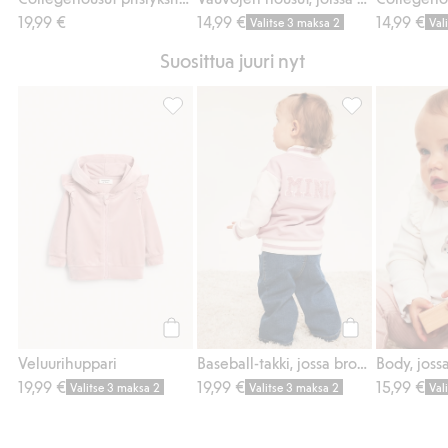
19,99 €
14,99 €
14,99 €
Valitse 3 maksa 2
Val
Suosittua juuri nyt
Veluurihuppari, Lisää suosikkeihin
Baseball-takki, 
Osta
Osta
Veluurihuppari
Baseball-takki, jossa brodeeraus
19,99 €
19,99 €
15,99 €
Valitse 3 maksa 2
Valitse 3 maksa 2
Val