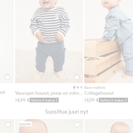
Osta
Osta
Basic-mallisto
sut
Vauvojen housut, joissa on vohvelipinta
Collegehousut
14,99 €
14,99 €
Valitse 3 maksa 2
Valitse 3 maksa 2
Suosittua juuri nyt
Suosittu
a, Lisää suosikkeihin
Pidennettävissä oleva kuvioitu body, Lisää suosikkeihin
Raidallinen collegepaita vohv