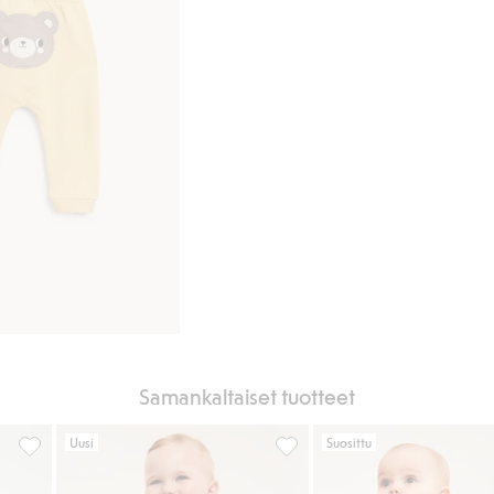
Samankaltaiset tuotteet
Uusi
Suosittu
lipinta, Lisää suosikkeihin
Ruutukuvioiset collegehousut, Lisää suosikkeihin
Vauvojen housut, joissa on vo