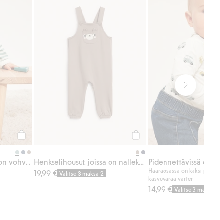
Osta
Osta
Vauvojen housut, joissa on vohvelipinta
Henkselihousut, joissa on nallekuvio etutaskussa
Haaraosassa on kaksi painon
19,99 €
Valitse 3 maksa 2
kasvuvaraa varten
14,99 €
Valitse 3 maksa 2