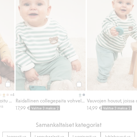
Osta
Osta
+4
Pidennettävissä oleva kuvioitu body
Raidallinen collegepaita vohvelipinnalla
viä
17,99 €
14,99 €
Valitse 3 maksa 2
Valitse 3 maksa 2
Samankaltaiset kategoriat
Joggerit
Lappuhaalarit
Leggingsit
Juhlahousut