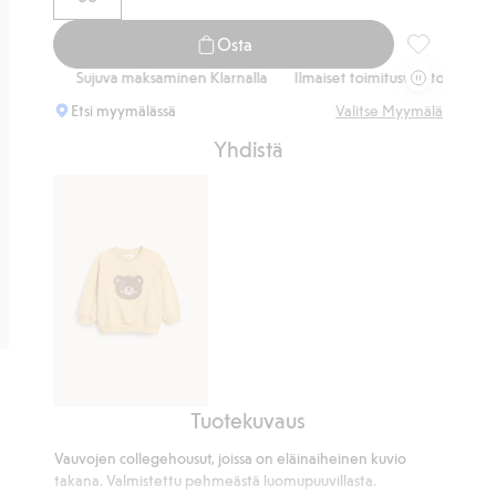
Osta
Collegehousu
Sujuva maksaminen Klarnalla
Ilmaiset toimitusvaihtoehdot
Sujuva
Etsi myymälässä
Valitse Myymälä
Yhdistä
Tuotekuvaus
Nallekarhuteemainen
collegepaita
Vauvojen collegehousut, joissa on eläinaiheinen kuvio
takana. Valmistettu pehmeästä luomupuuvillasta.