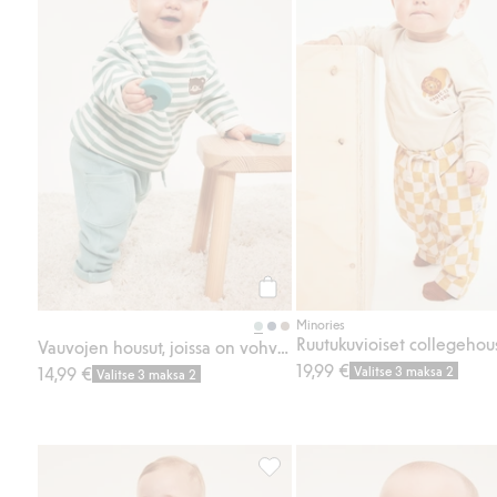
Osta
Minories
Ruutukuvioiset collegehou
Vauvojen housut, joissa on vohvelipinta
19,99 €
14,99 €
Valitse 3 maksa 2
Valitse 3 maksa 2
Nallekarhuteemainen collegepait