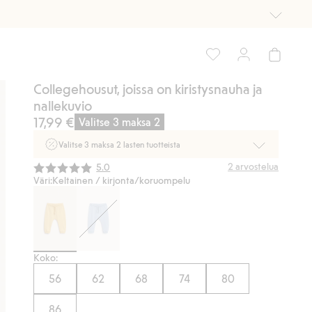
Collegehousut, joissa on kiristysnauha ja
nallekuvio
17,99 €
Valitse 3 maksa 2
Valitse 3 maksa 2 lasten tuotteista
Ei Newbie. Ostaessasi 2 tuotetta tai enemmän. Voimassa 3-
Keskimääräinen luokitus:
2
arvostelua
5.0
16.8. asti myymälässä ja verkossa. Ei voi yhdistää muihin
Väri:
Keltainen / kirjonta/koruompelu
alennuksiin tai tarjouksiin.
Osta nyt
Koko:
56
62
68
74
80
86