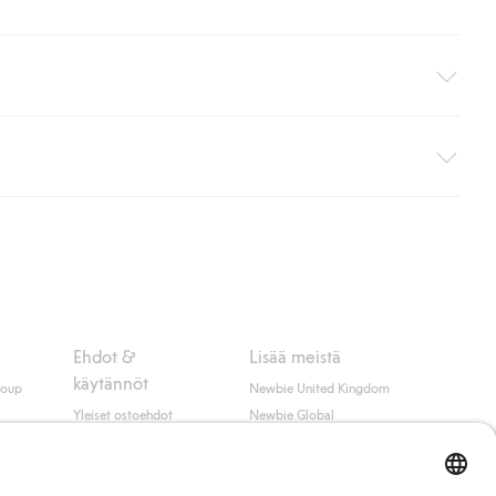
i pakettiautomaattiin (ei koske kotiinkuljetusta). Toimituskulut
ippumatta ostosummasta.
 myötä hyväksyt Klarnan ehdot.
Ehdot &
Lisää meistä
käytännöt
roup
Newbie United Kingdom
Yleiset ostoehdot
Newbie Global
Tietosuojaseloste
Affiliate
t
Evästekäytäntö
Opiskelija-alennus
Ehdot #YesKappahl