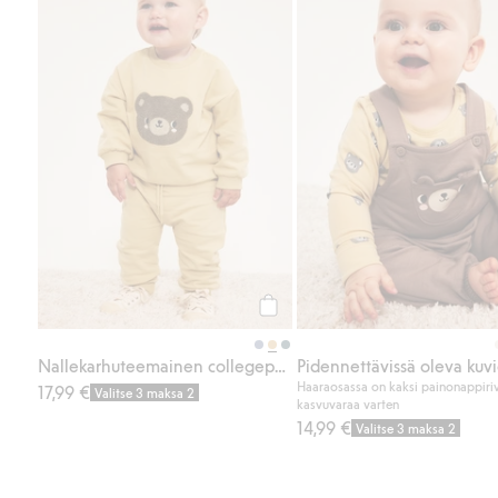
Osta
Nallekarhuteemainen collegepaita
Haaraosassa on kaksi painonappiri
17,99 €
Valitse 3 maksa 2
kasvuvaraa varten
14,99 €
Valitse 3 maksa 2