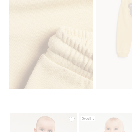
Suosittu
Vauvojen housut, joissa on vohve