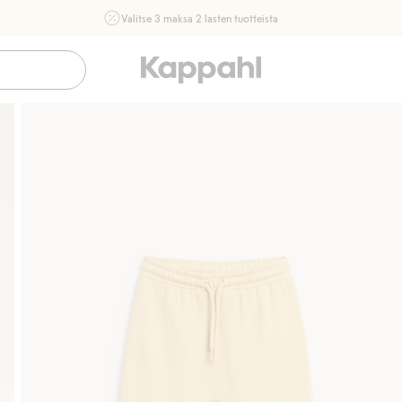
Valitse 3 maksa 2 lasten tuotteista
Ei Newbie. Ostaessasi 2 tuotetta tai enemmän. Voimassa 3-
16.8. asti myymälässä ja verkossa. Ei voi yhdistää muihin
alennuksiin tai tarjouksiin.
Osta nyt