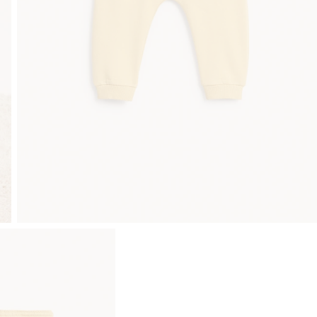
Sujuva maksaminen Klarnalla
Ilmaiset toimitusvaihtoehdot