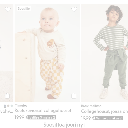
Suosittu
lipinta, Lisää suosikkeihin
Vauvojen housut, joissa on vohvelipinta, Lisää suosikkeihin
Ruutukuvioiset collegehousut,
Osta
Osta
Minories
Basic-mallisto
Ruutukuvioiset collegehousut
Vauvojen housut, joissa on vohvelipinta
19,99 €
Valitse 3 maksa 2
19,99 €
Valitse 3 maksa 2
Suosittua juuri nyt