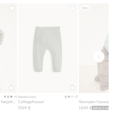
Uusi
 Lisää suosikkeihin
Collegehousut, joissa on harjattu sisäpuoli, Lisää suosikkeihin
Collegehousut, Lisää suosi
Osta
Osta
+6
+2
Newbie Icons
Collegehousut, joissa on harjattu sisäpuoli
Collegehousut
19,99 €
14,99 €
Valitse 3 maksa 2