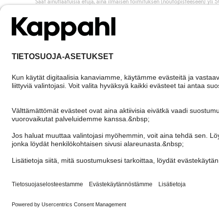
Saat ainutlaatuisia etuja, aina ilmaisen toimituksen (noutopisteeseen) yli 
euron ostoksista ja keräät pisteitä kaikista ostoksistasi ja aktiviteeteistasi.
Liity jäseneksi
Finland
Vaihda maata
Cookies