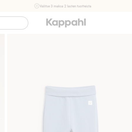
Valitse 3 maksa 2 lasten tuotteista
Ei Newbie. Ostaessasi 2 tuotetta tai enemmän. Voimassa 3-
16.8. asti myymälässä ja verkossa. Ei voi yhdistää muihin
alennuksiin tai tarjouksiin.
Osta nyt