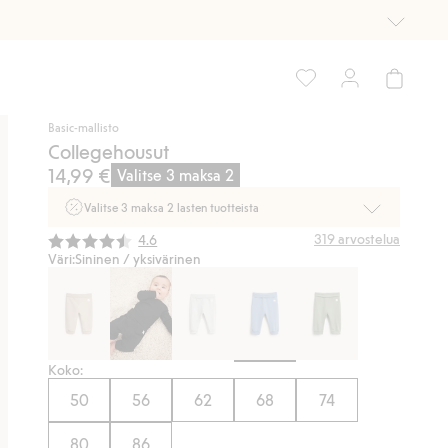
Basic-mallisto
Collegehousut
14,99 €
Valitse 3 maksa 2
Valitse 3 maksa 2 lasten tuotteista
Ei Newbie. Ostaessasi 2 tuotetta tai enemmän. Voimassa 3-
Keskimääräinen luokitus:
319
arvostelua
4.6
16.8. asti myymälässä ja verkossa. Ei voi yhdistää muihin
Väri:
Sininen / yksivärinen
alennuksiin tai tarjouksiin.
Osta nyt
Koko:
50
56
62
68
74
80
86