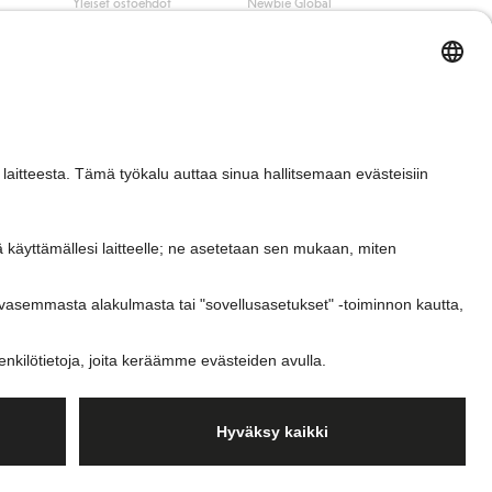
Yleiset ostoehdot
Newbie Global
Tietosuojaseloste
Affiliate
t
Evästekäytäntö
Opiskelija-alennus
Ehdot #YesKappahl
#YesNewbie