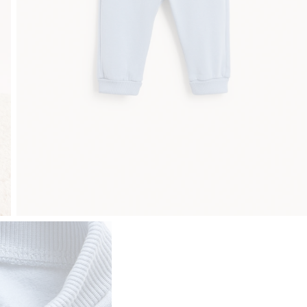
Sujuva maksaminen Klarnalla
Ilmaiset toimitusvaihto