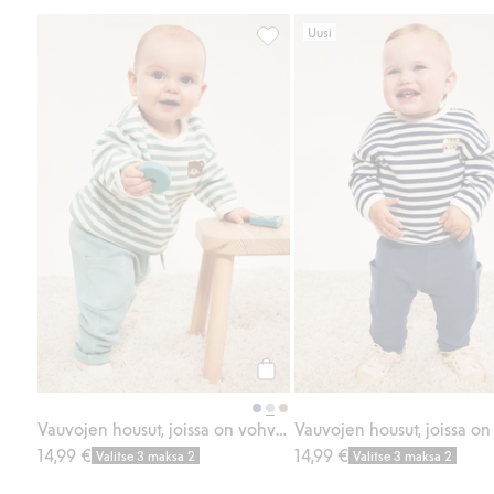
Uusi
Vauvojen housut, joissa on vohve
Osta
Vauvojen housut, joissa on vohvelipinta
14,99 €
14,99 €
Valitse 3 maksa 2
Valitse 3 maksa 2