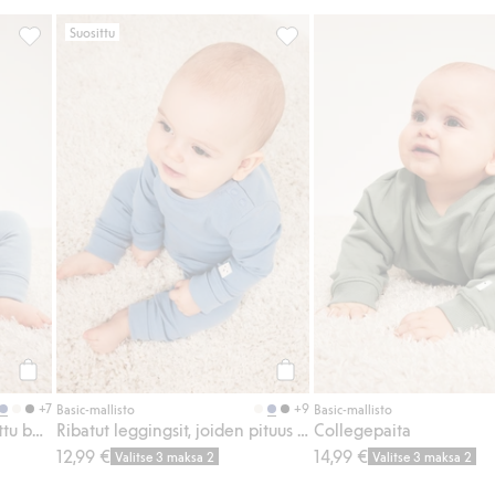
Suosittu
Pidennettävissä oleva ribattu body, Lisää suosikkeihin
Ribatut leggingsit, joiden pit
Osta
Osta
+7
+9
Basic-mallisto
Basic-mallisto
Pidennettävissä oleva ribattu body
Ribatut leggingsit, joiden pituus on säädettävissä
Collegepaita
12,99 €
14,99 €
Valitse 3 maksa 2
Valitse 3 maksa 2