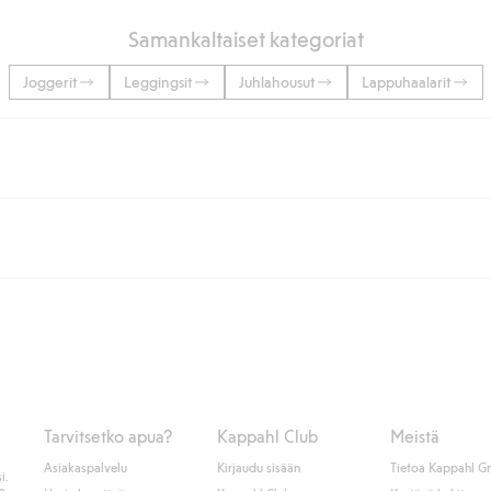
Samankaltaiset kategoriat
Joggerit
Leggingsit
Juhlahousut
Lappuhaalarit
lään tai yli 50 euron ostoksiin, kun valitset toimituksen noutopisteeseen ta
unut jäseneksi.
seen tai pakettiautomaattiin ja PostNordin kotiinkuljetuksella 6,99 €, ri
 kuten laskun, sekä muita maksuvaihtoehtoja. Kassalla annettujen tietojen
tietoja Klarnan maksuehdoista
(ulkoinen linkki).
Tarvitsetko apua?
Kappahl Club
Meistä
Asiakaspalvelu
Kirjaudu sisään
Tietoa Kappahl G
i.