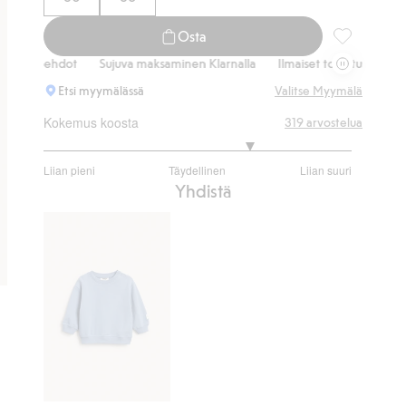
Osta
Collegehousu
ehdot
Sujuva maksaminen Klarnalla
Ilmaiset toimitusvaihtoehdot
Etsi myymälässä
Valitse Myymälä
Kokemus koosta
319
arvostelua
3.70188679245283
Liian pieni
Täydellinen
Liian suuri
/
Perustuu
Yhdistä
5
265
ääneen