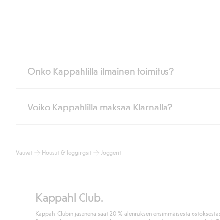
Onko Kappahlilla ilmainen toimitus?
Voiko Kappahlilla maksaa Klarnalla?
Jos olet Kappahl Clubin jäsen, saat aina ilmaisen toimituksen myymä
poistuvat automaattisesti, kun olet kirjautunut sisään ja tunnistaut
Muussa tapauksessa toimitus maksaa 4,99 € PostNordin noutopistee
Kyllä. Yhteistyössä Klarnan kanssa tarjoamme sujuvat maksutavat,
Lue lisää
Vauvat
Housut & leggingsit
Joggerit
Klikkaamalla “Maksa tilaus” hyväksyt Kappahlin yleiset ehdot.
Lisä
Lue lisää
Kappahl Club.
Kappahl Clubin jäsenenä saat 20 % alennuksen ensimmäisestä ostoksestas