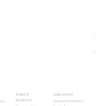
i pakettiautomaattiin (ei koske kotiinkuljetusta). Toimituskulut
ippumatta ostosummasta.
 myötä hyväksyt Klarnan ehdot.
Ehdot &
Lisää meistä
käytännöt
roup
Newbie United Kingdom