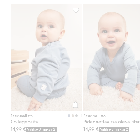
Collegepaita, Lisää suosikkeihin
Osta
+1
Basic-mallisto
Basic-mallisto
Collegepaita
14,99 €
14,99 €
Valitse 3 maksa 2
Valitse 3 maksa 2