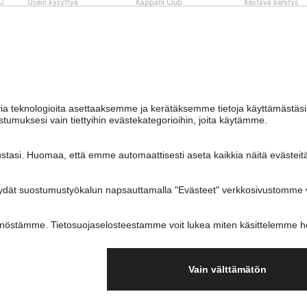
50
Usein kysyttyä
Kappahl Club
Kestävä kehitys
Tilaus
Jäsenyysehdot
Tule meille töihin
Ota yhteyttä
Lehdistö & uutise
Hae myymälä
Saavutettavuus
Tarkista lahjakortin
saldo
Personal styling
Peru ostoksesi