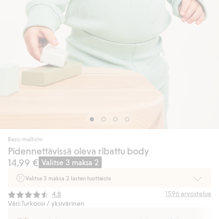
Basic-mallisto
Pidennettävissä oleva ribattu body
14,99 €
Valitse 3 maksa 2
Valitse 3 maksa 2 lasten tuotteista
Ei Newbie. Ostaessasi 2 tuotetta tai enemmän. Voimassa 3-16.8. asti
Keskimääräinen luokitus:
1596
arvostelua
4.8
myymälässä ja verkossa. Ei voi yhdistää muihin alennuksiin tai tarjouksiin.
Väri:
Turkoosi / yksivärinen
Osta nyt