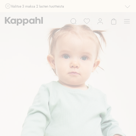
Valitse 3 maksa 2 lasten tuotteista
Ei Newbie. Ostaessasi 2 tuotetta tai enemmän. Voimassa 3-16.8. asti
myymälässä ja verkossa. Ei voi yhdistää muihin alennuksiin tai tarjouksiin.
Osta nyt