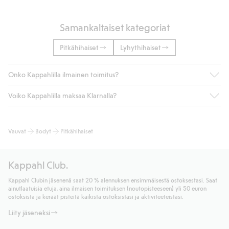
Samankaltaiset kategoriat
Pitkähihaiset
Lyhythihaiset
Onko Kappahlilla ilmainen toimitus?
Voiko Kappahlilla maksaa Klarnalla?
Jos olet Kappahl Clubin jäsen, saat aina ilmaisen toimituksen
myymälään tai yli 50 euron ostoksiin, kun valitset toimituksen
noutopisteeseen tai pakettiautomaattiin (ei koske
Kyllä. Yhteistyössä Klarnan kanssa tarjoamme sujuvat
Vauvat
Bodyt
Pitkähihaiset
kotiinkuljetusta). Toimituskulut poistuvat automaattisesti, kun
maksutavat, kuten laskun, sekä muita maksuvaihtoehtoja.
olet kirjautunut sisään ja tunnistautunut jäseneksi.
Kassalla annettujen tietojen myötä hyväksyt Klarnan ehdot.
Muussa tapauksessa toimitus maksaa 4,99 € PostNordin
Klikkaamalla “Maksa tilaus” hyväksyt Kappahlin yleiset ehdot.
Kappahl Club.
noutopisteeseen tai pakettiautomaattiin ja PostNordin
Lisätietoja Klarnan maksuehdoista
(ulkoinen linkki).
kotiinkuljetuksella 6,99 €, riippumatta ostosummasta.
Kappahl Clubin jäsenenä saat 20 % alennuksen ensimmäisestä ostoksestasi. Saat
Lue lisää
ainutlaatuisia etuja, aina ilmaisen toimituksen (noutopisteeseen) yli 50 euron
Lue lisää
ostoksista ja keräät pisteitä kaikista ostoksistasi ja aktiviteeteistasi.
Liity jäseneksi