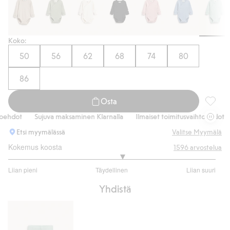
Koko:
50
56
62
68
74
80
86
Osta
Pidenne
hdot
Sujuva maksaminen Klarnalla
Ilmaiset toimitusvaihtoehdot
S
Etsi myymälässä
Valitse Myymälä
Kokemus koosta
1596
arvostelua
3.191956124314443
Liian pieni
Täydellinen
Liian suuri
/
Perustuu
5
Yhdistä
1094
ääneen