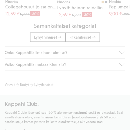
Minories
Newbie
Minories
Collegehousut, joissa on ananaskuvio
Lyhythihainen raidallinen vauvojen body
12,59 €
9,00 €
-30%
12,59 €
17,99 €
17,99
-30%
17,99 €
Samankaltaiset kategoriat
Lyhythihaiset
Pitkähihaiset
Onko Kappahlilla ilmainen toimitus?
Voiko Kappahlilla maksaa Klarnalla?
Jos olet Kappahl Clubin jäsen, saat aina ilmaisen toimituksen
myymälään tai yli 50 euron ostoksiin, kun valitset toimituksen
noutopisteeseen tai pakettiautomaattiin (ei koske
Kyllä. Yhteistyössä Klarnan kanssa tarjoamme sujuvat
Vauvat
Bodyt
Lyhythihaiset
kotiinkuljetusta). Toimituskulut poistuvat automaattisesti, kun
maksutavat, kuten laskun, sekä muita maksuvaihtoehtoja.
olet kirjautunut sisään ja tunnistautunut jäseneksi.
Kassalla annettujen tietojen myötä hyväksyt Klarnan ehdot.
Muussa tapauksessa toimitus maksaa 4,99 € PostNordin
Klikkaamalla “Maksa tilaus” hyväksyt Kappahlin yleiset ehdot.
Kappahl Club.
noutopisteeseen tai pakettiautomaattiin ja PostNordin
Lisätietoja Klarnan maksuehdoista
(ulkoinen linkki).
kotiinkuljetuksella 6,99 €, riippumatta ostosummasta.
Kappahl Clubin jäsenenä saat 20 % alennuksen ensimmäisestä ostoksestasi. Saat
Lue lisää
ainutlaatuisia etuja, aina ilmaisen toimituksen (noutopisteeseen) yli 50 euron
Lue lisää
ostoksista ja keräät pisteitä kaikista ostoksistasi ja aktiviteeteistasi.