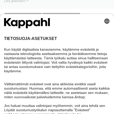
Liity jäseneksi
Tarvitsetko apua?
Asiakaspalvelu
Kappahl Club
Usein kysyttyä
Kirjaudu sisään
Meistä
Tilaus
Kappahl Club
Tietoa Kappahl Group
Ehdot & käytännöt
Ota yhteyttä
Jäsenyysehdot
Kestävä kehitys
Yleiset ostoehdot
Lisää meistä
Hae myymälä
Tule meille töihin
Tietosuojaseloste