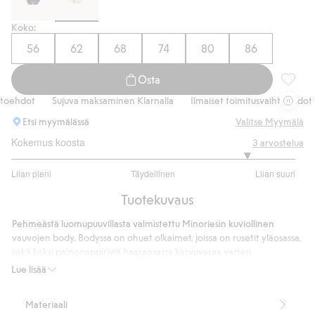
Koko:
56
62
68
74
80
86
Osta
Vauvoje
ehdot
Sujuva maksaminen Klarnalla
Ilmaiset toimitusvaihtoehdot
Etsi myymälässä
Valitse Myymälä
Kokemus koosta
3
arvostelua
4.333333333333333
Liian pieni
Täydellinen
Liian suuri
/
Perustuu
5
Tuotekuvaus
3
ääneen
Pehmeästä luomupuuvillasta valmistettu Minoriesin kuviollinen
vauvojen body. Bodyssa on ohuet olkaimet, joissa on rusetit yläosassa,
sekä kaksi painonappiriviä haaraosassa kasvuvaraa varten.
Kasvuvaran ansiosta lapsi voi käyttää samaa vaatetta pidempään.
Lue lisää
Haaraosassa on kaksi painonappiriviä kasvuvaraa varten
100 % luomupuuvillaa.
Materiaali
Tuotenumero
:
910729