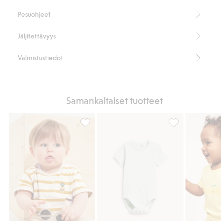
Luomupuuvilla – GOTS
Pesuohjeet
Jäljitettävyys
Valmistustiedot
Samankaltaiset tuotteet
Lyhythihainen raidallinen vauvojen body, 
Lyhythihainen ri