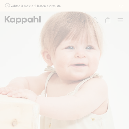
Valitse 3 maksa 2 lasten tuotteista
Ei Newbie. Ostaessasi 2 tuotetta tai enemmän. Voimassa 3-16.8. asti
myymälässä ja verkossa. Ei voi yhdistää muihin alennuksiin tai tarjouksiin.
Osta nyt