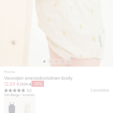
Minories
Vauvojen ananaskuvioinen body
12,59 €
-30%
17,99 €
Keskimääräinen luokitus:
3
arvostelua
5.0
Väri:
Beige / kuvioitu