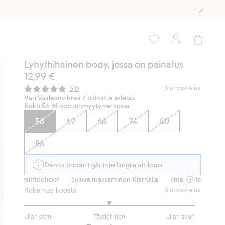
Lyhythihainen body, jossa on painatus
12,99 €
Keskimääräinen luokitus:
3
arvostelua
5.0
Väri:
Vaaleanvihreä / painatus edessä
Koko:
56
Loppuunmyyty verkossa
56
62
68
74
80
86
Denna product går inte längre att köpa
usvaihtoehdot
Sujuva maksaminen Klarnalla
Ilmaiset toimitusvaihto
Kokemus koosta
3
arvostelua
3
Liian pieni
Täydellinen
Liian suuri
/
Perustuu