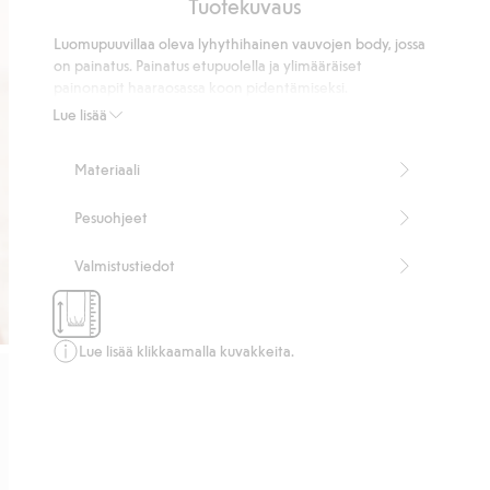
Tuotekuvaus
5
3
Luomupuuvillaa oleva lyhythihainen vauvojen body, jossa
ääneen
on painatus. Painatus etupuolella ja ylimääräiset
painonapit haaraosassa koon pidentämiseksi.
Tuotenumero
:
348946
Lue lisää
Luomupuuvilla – GOTS
Materiaali
Pesuohjeet
Valmistustiedot
Lue lisää klikkaamalla kuvakkeita.