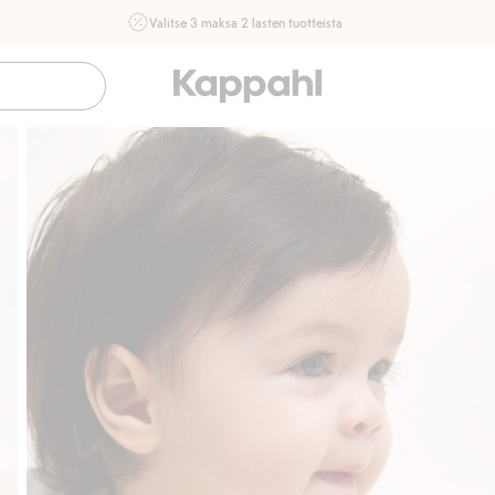
Valitse 3 maksa 2 lasten tuotteista
Ei Newbie. Ostaessasi 2 tuotetta tai enemmän. Voimassa 3-
16.8. asti myymälässä ja verkossa. Ei voi yhdistää muihin
alennuksiin tai tarjouksiin.
Osta nyt
Sujuva maksaminen Klarnalla
Ilmaiset toimit