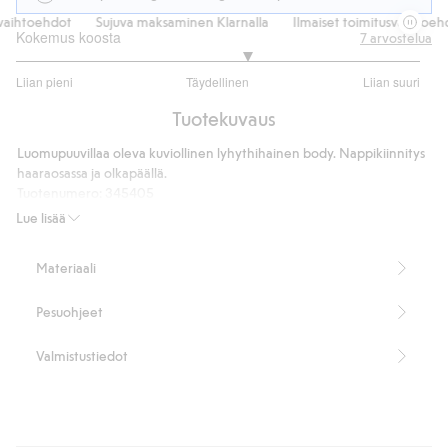
aihtoehdot
Sujuva maksaminen Klarnalla
Ilmaiset toimitusvaihtoehdo
Kokemus koosta
7
arvostelua
3.285714285714286
Liian pieni
Täydellinen
Liian suuri
/
Perustuu
5
Tuotekuvaus
7
ääneen
Luomupuuvillaa oleva kuviollinen lyhythihainen body. Nappikiinnitys
haaraosassa ja olkapäällä.
Tuotenumero
:
345405
Luomupuuvilla – GOTS
Lue lisää
Materiaali
Pesuohjeet
Valmistustiedot