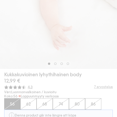
Kukkakuvioinen lyhythihainen body
12,99 €
Keskimääräinen luokitus:
7
arvostelua
4.3
Väri:
Luonnonvalkoinen / kuvioitu
Koko:
56
Loppuunmyyty verkossa
56
62
68
74
80
86
Denna product går inte längre att köpa