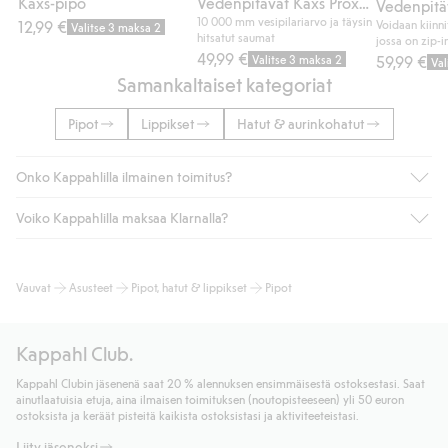
Kaxs-pipo
Vedenpitävät Kaxs Proxtec -kuorihousut
10 000 mm vesipilariarvo ja täysin
12,99 €
Voidaan kiinni
Valitse 3 maksa 2
hitsatut saumat
jossa on zip-
49,99 €
Valitse 3 maksa 2
59,99 €
Val
Samankaltaiset kategoriat
Pipot
Lippikset
Hatut & aurinkohatut
Onko Kappahlilla ilmainen toimitus?
Voiko Kappahlilla maksaa Klarnalla?
Jos olet Kappahl Clubin jäsen, saat aina ilmaisen toimituksen
myymälään tai yli 50 euron ostoksiin, kun valitset toimituksen
noutopisteeseen tai pakettiautomaattiin (ei koske
Kyllä. Yhteistyössä Klarnan kanssa tarjoamme sujuvat
Vauvat
Asusteet
Pipot, hatut & lippikset
Pipot
kotiinkuljetusta). Toimituskulut poistuvat automaattisesti, kun
maksutavat, kuten laskun, sekä muita maksuvaihtoehtoja.
olet kirjautunut sisään ja tunnistautunut jäseneksi.
Kassalla annettujen tietojen myötä hyväksyt Klarnan ehdot.
Muussa tapauksessa toimitus maksaa 4,99 € PostNordin
Klikkaamalla “Maksa tilaus” hyväksyt Kappahlin yleiset ehdot.
Kappahl Club.
noutopisteeseen tai pakettiautomaattiin ja PostNordin
Lisätietoja Klarnan maksuehdoista
(ulkoinen linkki).
kotiinkuljetuksella 6,99 €, riippumatta ostosummasta.
Kappahl Clubin jäsenenä saat 20 % alennuksen ensimmäisestä ostoksestasi. Saat
Lue lisää
ainutlaatuisia etuja, aina ilmaisen toimituksen (noutopisteeseen) yli 50 euron
Lue lisää
ostoksista ja keräät pisteitä kaikista ostoksistasi ja aktiviteeteistasi.
Liity jäseneksi