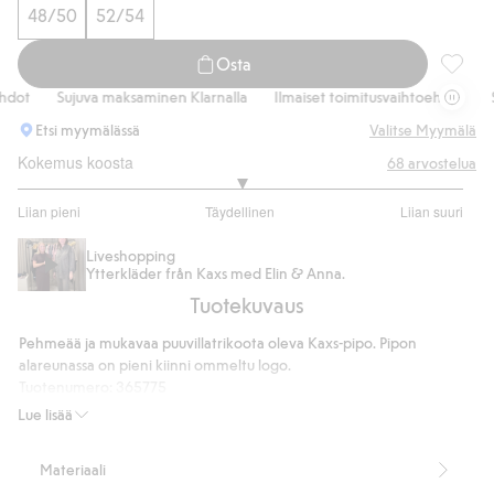
48/50
52/54
Osta
Kaxs-pi
dot
Sujuva maksaminen Klarnalla
Ilmaiset toimitusvaihtoehdot
Su
Etsi myymälässä
Valitse Myymälä
Kokemus koosta
68
arvostelua
3
Liian pieni
Täydellinen
Liian suuri
/
Perustuu
5
57
Liveshopping
Ytterkläder från Kaxs med Elin & Anna.
ääneen
Tuotekuvaus
Pehmeää ja mukavaa puuvillatrikoota oleva Kaxs-pipo. Pipon
alareunassa on pieni kiinni ommeltu logo.
Tuotenumero
:
365775
Lue lisää
Materiaali