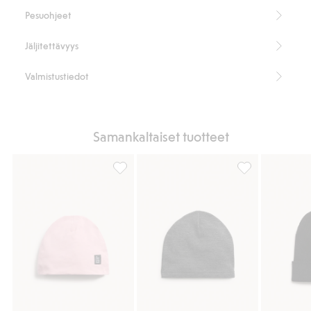
Pesuohjeet
Jäljitettävyys
Valmistustiedot
Samankaltaiset tuotteet
Kaxs-pipo, Lisää suosikkeihin
Kaxs-malliston m