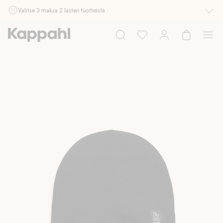
Valitse 3 maksa 2 lasten tuotteista
Ei Newbie. Ostaessasi 2 tuotetta tai enemmän. Voimassa 3-16.8. asti
myymälässä ja verkossa. Ei voi yhdistää muihin alennuksiin tai tarjouksiin.
Osta nyt