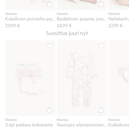
Osta
Osta
Newbie
Newbie
Newbie
Kukallinen pointelle-pyjamasetti
Raidallinen pyjama, jossa nallekarhukuviointi
29,99 €
34,99 €
27,99 €
Suosittua juuri nyt
3 kpl pakkaus boksereita, Lisää suosikkeihi
Vauvojen eläina
Osta
Osta
Newbie
Newbie
Newbie
3 kpl pakkaus boksereita
Vauvojen eläinaiheinen pyjama