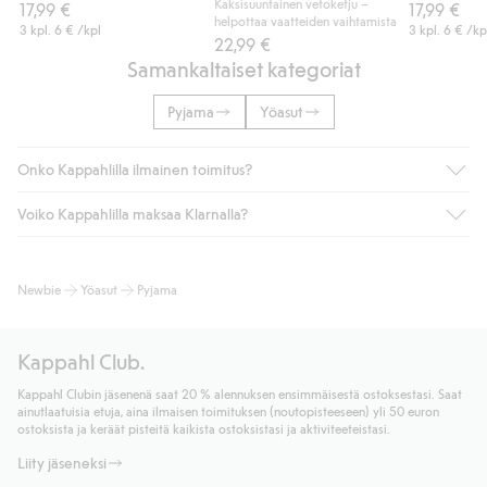
Kaksisuuntainen vetoketju –
17,99 €
17,99 €
helpottaa vaatteiden vaihtamista
3 kpl.
6 €
/kpl
3 kpl.
6 €
/kp
22,99 €
Samankaltaiset kategoriat
Pyjama
Yöasut
Onko Kappahlilla ilmainen toimitus?
Voiko Kappahlilla maksaa Klarnalla?
Jos olet Kappahl Clubin jäsen, saat aina ilmaisen toimituksen
myymälään tai yli 50 euron ostoksiin, kun valitset toimituksen
noutopisteeseen tai pakettiautomaattiin (ei koske
Kyllä. Yhteistyössä Klarnan kanssa tarjoamme sujuvat
Newbie
Yöasut
Pyjama
kotiinkuljetusta). Toimituskulut poistuvat automaattisesti, kun
maksutavat, kuten laskun, sekä muita maksuvaihtoehtoja.
olet kirjautunut sisään ja tunnistautunut jäseneksi.
Kassalla annettujen tietojen myötä hyväksyt Klarnan ehdot.
Muussa tapauksessa toimitus maksaa 4,99 € PostNordin
Klikkaamalla “Maksa tilaus” hyväksyt Kappahlin yleiset ehdot.
Kappahl Club.
noutopisteeseen tai pakettiautomaattiin ja PostNordin
Lisätietoja Klarnan maksuehdoista
(ulkoinen linkki).
kotiinkuljetuksella 6,99 €, riippumatta ostosummasta.
Kappahl Clubin jäsenenä saat 20 % alennuksen ensimmäisestä ostoksestasi. Saat
Lue lisää
ainutlaatuisia etuja, aina ilmaisen toimituksen (noutopisteeseen) yli 50 euron
Lue lisää
ostoksista ja keräät pisteitä kaikista ostoksistasi ja aktiviteeteistasi.
Liity jäseneksi