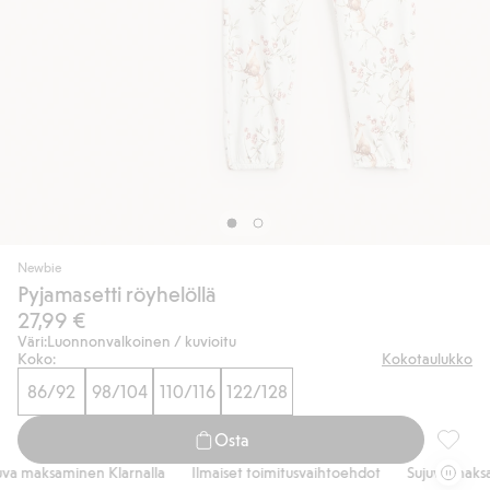
Newbie
Pyjamasetti röyhelöllä
27,99 €
Väri:
Luonnonvalkoinen / kuvioitu
Koko:
Kokotaulukko
86/92
98/104
110/116
122/128
Osta
Pyjamas
a maksaminen Klarnalla
Ilmaiset toimitusvaihtoehdot
Sujuva maksami