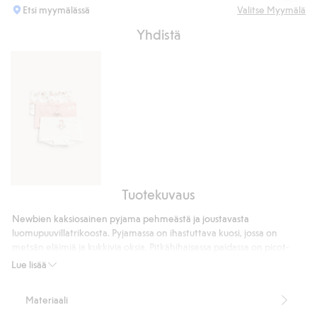
Etsi myymälässä
Valitse Myymälä
Yhdistä
Tuotekuvaus
3
kpl
Newbien kaksiosainen pyjama pehmeästä ja joustavasta
pakkaus
luomupuuvillatrikoosta. Pyjamassa on ihastuttava kuosi, jossa on
boksereita
metsän eläimiä ja kukkivia oksia. Pitkähihaisessa paidassa on picot-
reunus pääntiessä sekä suloinen pieni röyhelö olkapäillä. Housut ovat
Lue lisää
täyspitkät, ja niissä on pehmeä joustonauha vyötäröllä. Joustonauhat
hihan- ja lahkeensuissa.
Materiaali
Kaksiosainen pyjama.