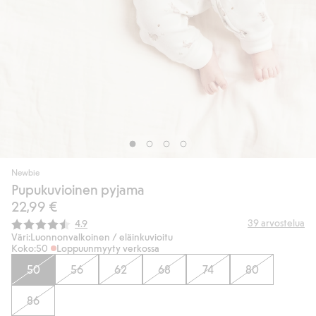
Newbie
Pupukuvioinen pyjama
22,99 €
Keskimääräinen luokitus:
39
arvostelua
4.9
Väri:
Luonnonvalkoinen / eläinkuvioitu
Koko:
50
Loppuunmyyty verkossa
50
56
62
68
74
80
86