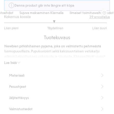
Denna product går inte längre att köpa
toehdot
Sujuva maksaminen Klarnalla
Ilmaiset toimitusvaihtoehdot
Kokemus koosta
39
arvostelua
2.935483870967742
Liian pieni
Täydellinen
Liian suuri
/
Perustuu
5
Tuotekuvaus
31
ääneen
Newbien pitkähihainen pyjama, joka on valmistettu pehmeästä
luomupuuvillasta. Pupukuviointi sekä kaksisuuntainen vetoketju
edessä helpottamaan pukemista ja riisumista. Käännettävät resorit
mahdollistavat vaatteen käytön pidempään. Ajaton Newbie-logo
Lue lisää
edessä.
100 % luomupuuvillaa.
Materiaali
Tuotenumero
:
851378
Luomupuuvilla – GOTS
Pesuohjeet
Jäljitettävyys
Valmistustiedot