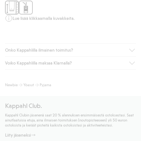
Lue lisää klikkaamalla kuvakkeita.
Onko Kappahlilla ilmainen toimitus?
Voiko Kappahlilla maksaa Klarnalla?
Jos olet Kappahl Clubin jäsen, saat aina ilmaisen toimituksen
myymälään tai yli 50 euron ostoksiin, kun valitset toimituksen
noutopisteeseen tai pakettiautomaattiin (ei koske
Kyllä. Yhteistyössä Klarnan kanssa tarjoamme sujuvat
Newbie
Yöasut
Pyjama
kotiinkuljetusta). Toimituskulut poistuvat automaattisesti, kun
maksutavat, kuten laskun, sekä muita maksuvaihtoehtoja.
olet kirjautunut sisään ja tunnistautunut jäseneksi.
Kassalla annettujen tietojen myötä hyväksyt Klarnan ehdot.
Muussa tapauksessa toimitus maksaa 4,99 € PostNordin
Klikkaamalla “Maksa tilaus” hyväksyt Kappahlin yleiset ehdot.
Kappahl Club.
noutopisteeseen tai pakettiautomaattiin ja PostNordin
Lisätietoja Klarnan maksuehdoista
(ulkoinen linkki).
kotiinkuljetuksella 6,99 €, riippumatta ostosummasta.
Kappahl Clubin jäsenenä saat 20 % alennuksen ensimmäisestä ostoksestasi. Saat
Lue lisää
ainutlaatuisia etuja, aina ilmaisen toimituksen (noutopisteeseen) yli 50 euron
Lue lisää
ostoksista ja keräät pisteitä kaikista ostoksistasi ja aktiviteeteistasi.
Liity jäseneksi