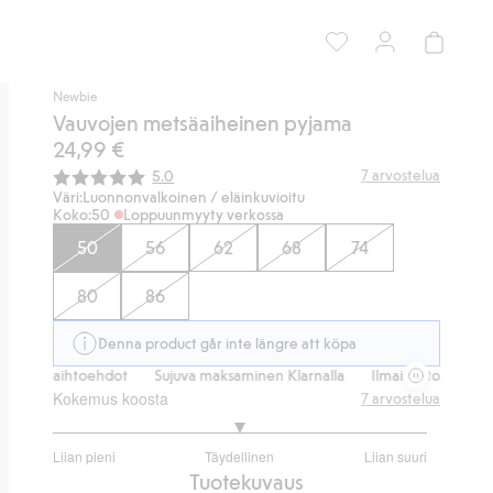
Newbie
Vauvojen metsäaiheinen pyjama
24,99 €
Keskimääräinen luokitus:
7
arvostelua
5.0
Väri:
Luonnonvalkoinen / eläinkuvioitu
Koko:
50
Loppuunmyyty verkossa
50
56
62
68
74
80
86
Denna product går inte längre att köpa
itusvaihtoehdot
Sujuva maksaminen Klarnalla
Ilmaiset toimitusvaiht
Kokemus koosta
7
arvostelua
3
Liian pieni
Täydellinen
Liian suuri
/
Perustuu
Tuotekuvaus
5