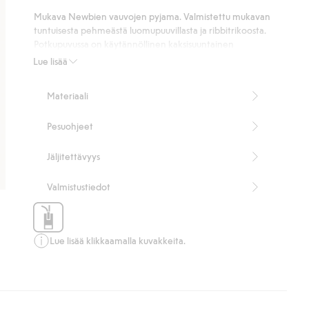
5
Mukava Newbien vauvojen pyjama. Valmistettu mukavan
ääneen
tuntuisesta pehmeästä luomupuuvillasta ja ribbitrikoosta.
Potkupuvussa on käytännöllinen kaksisuuntainen
vetoketju, joka helpottaa pukemista ja vaipanvaihtoa.
Lue lisää
Pienten metsän eläinten muodostama söpö kuviointi
antaa viehättävän ja leikkisän tunnelman ja tekee
Materiaali
vaatteesta täydellisen suosikin pienille lapsille.
100 % luomupuuvillaa.
Pesuohjeet
Tuotenumero
:
492900
Luomupuuvilla – GOTS
Jäljitettävyys
Valmistustiedot
Lue lisää klikkaamalla kuvakkeita.