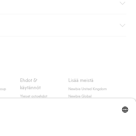
i pakettiautomaattiin (ei koske kotiinkuljetusta). Toimituskulut
ippumatta ostosummasta.
 myötä hyväksyt Klarnan ehdot.
Ehdot &
Lisää meistä
käytännöt
roup
Newbie United Kingdom
Yleiset ostoehdot
Newbie Global
Tietosuojaseloste
Affiliate
t
Evästekäytäntö
Opiskelija-alennus
Ehdot #YesKappahl
#YesNewbie