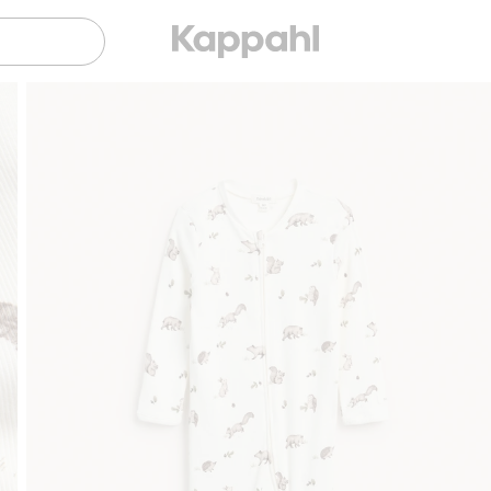
Sujuva maksaminen Klarnalla
Ilmaiset toim