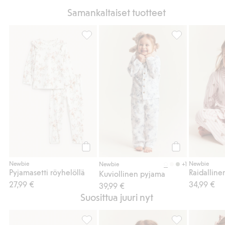
Samankaltaiset tuotteet
Pyjamasetti röyhelöllä, Lisää suosikkeihin
Kuviollinen pyj
Osta
Osta
Newbie
Newbie
+1
Newbie
Pyjamasetti röyhelöllä
Kuviollinen pyjama
27,99 €
34,99 €
39,99 €
Suosittua juuri nyt