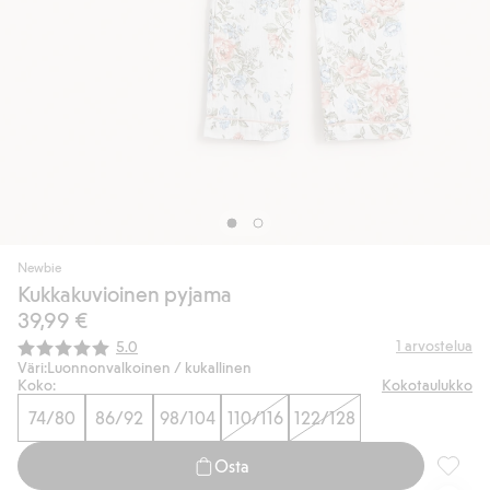
Newbie
Kukkakuvioinen pyjama
39,99 €
Keskimääräinen luokitus:
1
arvostelua
5.0
Väri:
Luonnonvalkoinen / kukallinen
Koko:
Kokotaulukko
74/80
86/92
98/104
110/116
122/128
Osta
Kukkaku