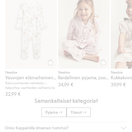
Vauvojen eläinaiheinen pyjama, Lisää suo
Raidallinen pyja
Osta
Osta
Newbie
Newbie
Newbie
Vauvojen eläinaiheinen pyjama
Raidallinen pyjama, jossa nallekarhukuviointi
Kaksisuuntainen vetoketju –
34,99 €
39,99 €
helpottaa vaatteiden vaihtamista
22,99 €
Samankaltaiset kategoriat
Pyjama
Yöasut
Onko Kappahlilla ilmainen toimitus?