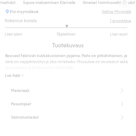
oehdot
Sujuva maksaminen Klarnalla
Ilmaiset toimitusvaihtoehdot
Etsi myymälässä
Valitse Myymälä
Kokemus koosta
1
arvostelua
3
Liian pieni
Täydellinen
Liian suuri
/
Perustuu
5
Tuotekuvaus
1
ääneen
Rescued Fabricsin kukkakuvioinen pyjama. Paita on pitkähihainen, ja
siinä on nappikiinnitys ja yksi rintatasku. Housuissa on sivutaskut sekä
joustonauha ja kiristysnyöri vyötäröllä.
Pelastamme ylijääneet Newbie-kankaat luodaksemme uusia
Lue lisää
vaatteita, joista tulee uusia suosikkeja.
100 % luomupuuvillaa.
Materiaali
Tuotenumero
:
414060
Pesuohjeet
Valmistustiedot