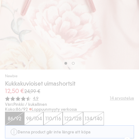
Newbie
Kukkakuvioiset uimashortsit
12,50 €
24,99 €
Keskimääräinen luokitus:
14
arvostelua
4.9
Väri:
Pinkki / kukallinen
Koko:
86/92
Loppuunmyyty verkossa
86/92
98/104
110/116
122/128
134/140
Denna product går inte längre att köpa