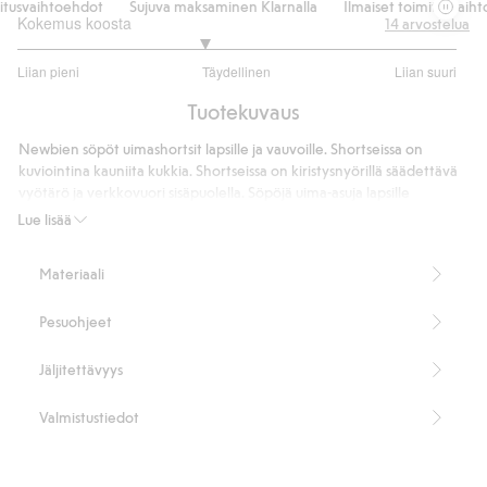
usvaihtoehdot
Sujuva maksaminen Klarnalla
Ilmaiset toimitusvaihtoe
Kokemus koosta
14
arvostelua
2.692307692307693
Liian pieni
Täydellinen
Liian suuri
/
Perustuu
5
Tuotekuvaus
13
ääneen
Newbien söpöt uimashortsit lapsille ja vauvoille. Shortseissa on
kuviointina kauniita kukkia. Shortseissa on kiristysnyörillä säädettävä
vyötärö ja verkkovuori sisäpuolella. Söpöjä uima-asuja lapsille
leikkipäiviin rannalle.
Lue lisää
Sisältää 100 % kierrätettyä polyesteriä.
Tuotenumero
:
416388
Materiaali
Kierrätettyä polyesteria sisältävä sekoitekangas
Pesuohjeet
Jäljitettävyys
Valmistustiedot