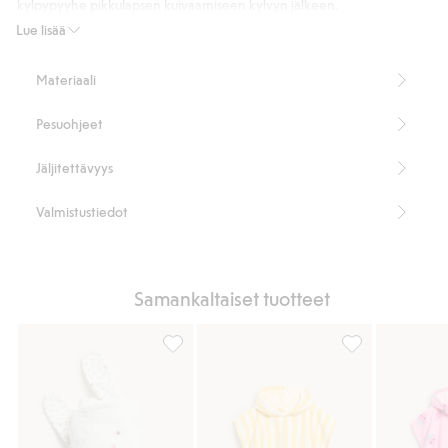
kylpypyyhe pikkulapsen kuivaamiseen kylvyn jälkeen.
Koko: 78 x 78 cm (L x K)
Lue lisää
Terereunat koko pyyhkeessä
Froteekangasta
Materiaali
Brodeerattu eläimen naama korva-applikoinnit
100 % luomupuuvillaa.
Pesuohjeet
Tuotenumero
:
315671
Luomupuuvilla – GOTS
Jäljitettävyys
Valmistustiedot
Samankaltaiset tuotteet
Kylpypyyhe, jossa on huppu, Lisää suosikk
Raidallinen kylp