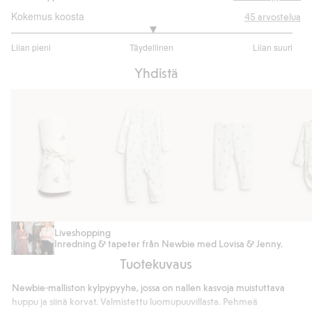
Kokemus koosta
45
arvostelua
3
Liian pieni
Täydellinen
Liian suuri
/
Perustuu
5
Yhdistä
32
ääneen
Kuviollinen
Pyjama,
Leggingsit,
Ribattu
Liveshopping
Inredning & tapeter från Newbie med Lovisa & Jenny.
musliinipeite
jossa
jossa
body
Tuotekuvaus
nallekarhukuviointi
nallekarhukuvio
nalleka
Newbie-malliston kylpypyyhe, jossa on nallen kasvoja muistuttava
huppu ja siinä korvat. Valmistettu luomupuuvillasta. Pehmeä