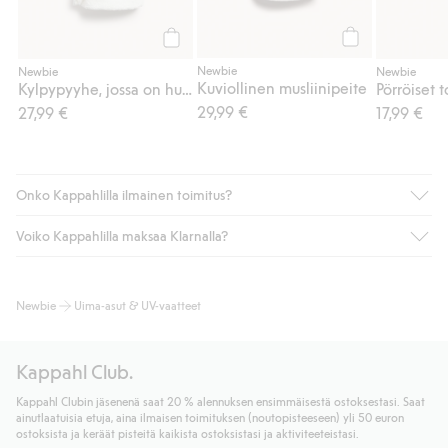
Osta
Osta
Newbie
Newbie
Newbie
Kuviollinen musliinipeite
Kylpypyyhe, jossa on huppu
29,99 €
27,99 €
17,99 €
Onko Kappahlilla ilmainen toimitus?
Voiko Kappahlilla maksaa Klarnalla?
Jos olet Kappahl Clubin jäsen, saat aina ilmaisen toimituksen
myymälään tai yli 50 euron ostoksiin, kun valitset toimituksen
noutopisteeseen tai pakettiautomaattiin (ei koske
Kyllä. Yhteistyössä Klarnan kanssa tarjoamme sujuvat
Newbie
Uima-asut & UV-vaatteet
kotiinkuljetusta). Toimituskulut poistuvat automaattisesti, kun
maksutavat, kuten laskun, sekä muita maksuvaihtoehtoja.
olet kirjautunut sisään ja tunnistautunut jäseneksi.
Kassalla annettujen tietojen myötä hyväksyt Klarnan ehdot.
Muussa tapauksessa toimitus maksaa 4,99 € PostNordin
Klikkaamalla “Maksa tilaus” hyväksyt Kappahlin yleiset ehdot.
Kappahl Club.
noutopisteeseen tai pakettiautomaattiin ja PostNordin
Lisätietoja Klarnan maksuehdoista
(ulkoinen linkki).
kotiinkuljetuksella 6,99 €, riippumatta ostosummasta.
Kappahl Clubin jäsenenä saat 20 % alennuksen ensimmäisestä ostoksestasi. Saat
Lue lisää
ainutlaatuisia etuja, aina ilmaisen toimituksen (noutopisteeseen) yli 50 euron
Lue lisää
ostoksista ja keräät pisteitä kaikista ostoksistasi ja aktiviteeteistasi.