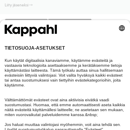
Liity jäseneksi
Tarvitsetko apua?
Asiakaspalvelu
Kappahl Club
Usein kysyttyä
Kirjaudu sisään
Meistä
Tilaus
Kappahl Club
Tietoa Kappahl Group
Ehdot & käytännöt
Ota yhteyttä
Jäsenyysehdot
Kestävä kehitys
Yleiset ostoehdot
Lisää meistä
Hae myymälä