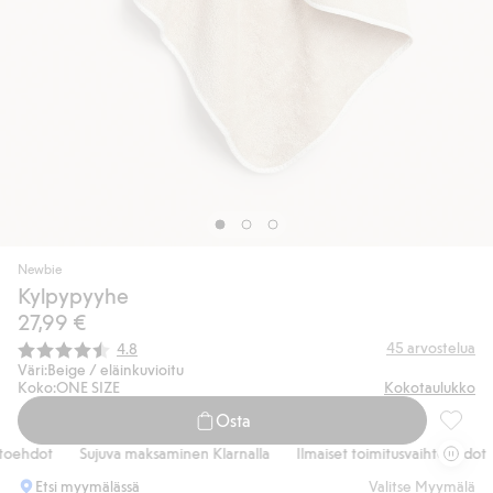
Newbie
Kylpypyyhe
27,99 €
Keskimääräinen luokitus:
45
arvostelua
4.8
Väri:
Beige / eläinkuvioitu
Koko:
ONE SIZE
Kokotaulukko
Osta
Kylpypy
ehdot
Sujuva maksaminen Klarnalla
Ilmaiset toimitusvaihtoehdot
Etsi myymälässä
Valitse Myymälä