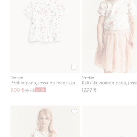
Osta
Newbie
Newbie
Peplumpaita, jossa on mansikkakuvio
9,00 €
19,99 €
-50%
17,99 €
Kudottu mansikkakuvioinen mekk