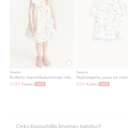
Osta
Newbie
Newbie
Kudottu mansikkakuvioinen mekko
27,99 €
9,00 €
-30%
-50%
39,99 €
17,99 €
Onko Kappahlilla ilmainen toimitus?