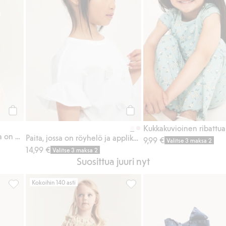
Osta
Osta
Kukkakuvioinen paita, jossa on puhvihihat
Paita, jossa on röyhelö ja applikointi
9,99 €
Valitse 3 maksa 2
14,99 €
Valitse 3 maksa 2
Suosittua juuri nyt
Kokoihin 140 asti
o, Lisää suosikkeihin
Peplumpaita, jossa on mansikkakuvio, Lisää suosikkeihin
Mansikkakuvioinen sifonkimek