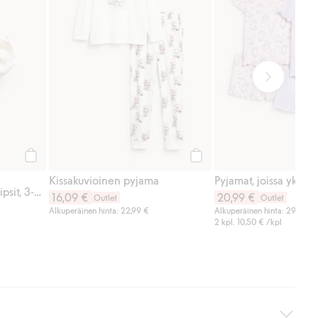
Osta
Osta
Kissakuvioinen pyjama
Rusettisomisteiset hiusklipsit, 3-pack
16,09 €
20,99 €
Outlet
Outlet
Alkuperäinen hinta: 22,99 €
Alkuperäinen hinta: 29,99 €
2 kpl.
10,50 €
/kpl