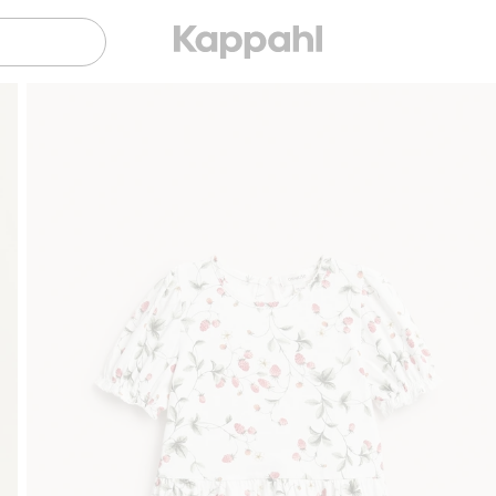
Sujuva maksaminen Klarnalla
Ilmaiset toimitusva