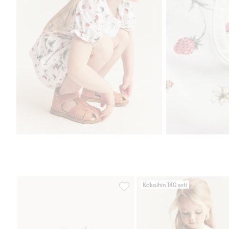
Kokoihin 140 asti
Peplumpaita, jossa on mansikkaku