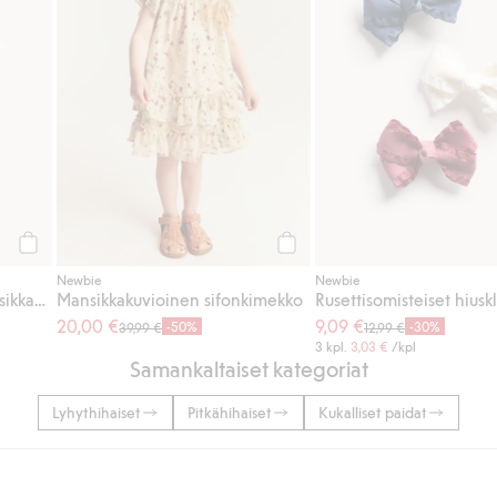
Osta
Osta
Newbie
Newbie
Peplumpaita, jossa on mansikkakuvio
Mansikkakuvioinen sifonkimekko
20,00 €
9,09 €
-50%
-30%
39,99 €
12,99 €
3 kpl.
3,03 €
/kpl
Samankaltaiset kategoriat
Lyhythihaiset
Pitkähihaiset
Kukalliset paidat