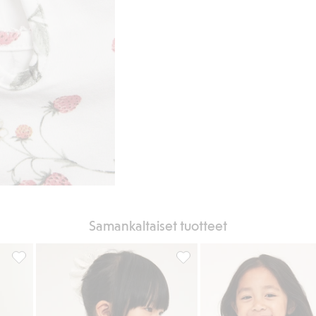
Samankaltaiset tuotteet
vio, Lisää suosikkeihin
Kukkakuvioinen paita, jossa on puhvihihat, Lisää suosikkeihin
Paita, jossa on röyhelö ja appl