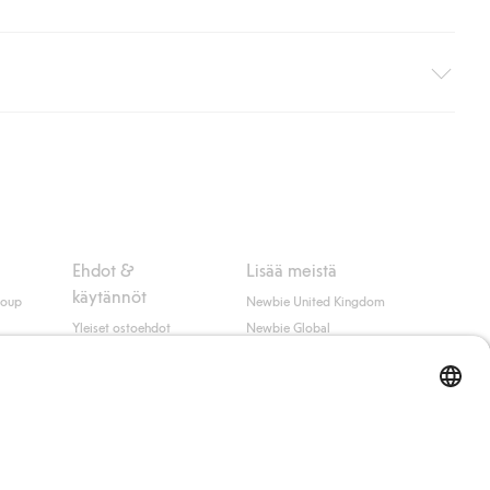
i pakettiautomaattiin (ei koske kotiinkuljetusta). Toimituskulut
ippumatta ostosummasta.
 myötä hyväksyt Klarnan ehdot.
Ehdot &
Lisää meistä
käytännöt
roup
Newbie United Kingdom
Yleiset ostoehdot
Newbie Global
Tietosuojaseloste
Affiliate
t
Evästekäytäntö
Opiskelija-alennus
Ehdot #YesKappahl
#YesNewbie