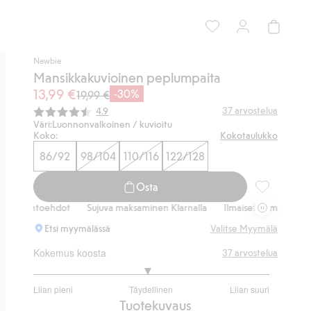
Newbie
Mansikkakuvioinen peplumpaita
13,99 €
-30%
19,99 €
Keskimääräinen luokitus:
37
arvostelua
4.9
Väri:
Luonnonvalkoinen / kuvioitu
Koko:
Kokotaulukko
86/92
98/104
110/116
122/128
Osta
Mansikkakuv
ihtoehdot
Sujuva maksaminen Klarnalla
Ilmaiset toimitusvaihtoehdot
Etsi myymälässä
Valitse Myymälä
Kokemus koosta
37
arvostelua
2.933333333333333
Liian pieni
Täydellinen
Liian suuri
/
Perustuu
Tuotekuvaus
5