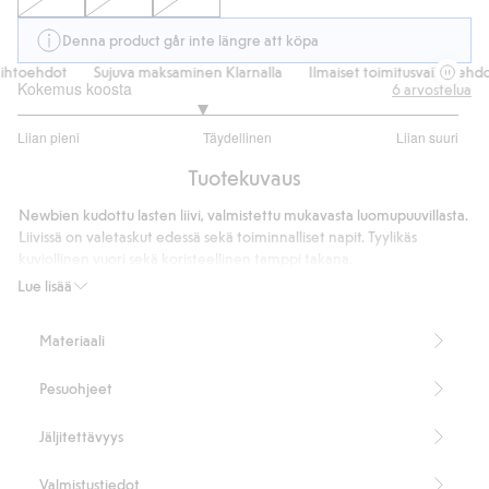
Denna product går inte längre att köpa
htoehdot
Sujuva maksaminen Klarnalla
Ilmaiset toimitusvaihtoehdot
Kokemus koosta
6
arvostelua
2.666666666666667
Liian pieni
Täydellinen
Liian suuri
/
Perustuu
5
Tuotekuvaus
6
ääneen
Newbien kudottu lasten liivi, valmistettu mukavasta luomupuuvillasta.
Liivissä on valetaskut edessä sekä toiminnalliset napit. Tyylikäs
kuviollinen vuori sekä koristeellinen tamppi takana.
100 % luomupuuvillaa.
Lue lisää
Tuotenumero
:
422071
Luomupuuvilla – GOTS
Materiaali
Pesuohjeet
Jäljitettävyys
Valmistustiedot