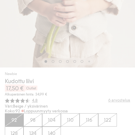
Newbie
Kudottu liivi
17,50 €
Outlet
Alkuperäinen hinta: 34,99 €
Keskimääräinen luokitus:
6
arvostelua
4.8
Väri:
Beige / yksivärinen
Koko:
92
Loppuunmyyty verkossa
92
98
104
110
116
122
128
134
140