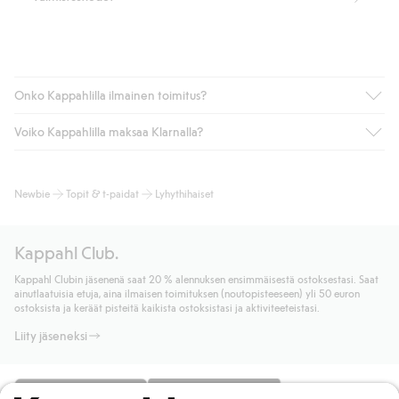
Onko Kappahlilla ilmainen toimitus?
Voiko Kappahlilla maksaa Klarnalla?
Jos olet Kappahl Clubin jäsen, saat aina ilmaisen toimituksen
myymälään tai yli 50 euron ostoksiin, kun valitset toimituksen
noutopisteeseen tai pakettiautomaattiin (ei koske
Kyllä. Yhteistyössä Klarnan kanssa tarjoamme sujuvat
Newbie
Topit & t-paidat
Lyhythihaiset
kotiinkuljetusta). Toimituskulut poistuvat automaattisesti, kun
maksutavat, kuten laskun, sekä muita maksuvaihtoehtoja.
olet kirjautunut sisään ja tunnistautunut jäseneksi.
Kassalla annettujen tietojen myötä hyväksyt Klarnan ehdot.
Muussa tapauksessa toimitus maksaa 4,99 € PostNordin
Klikkaamalla “Maksa tilaus” hyväksyt Kappahlin yleiset ehdot.
Kappahl Club.
noutopisteeseen tai pakettiautomaattiin ja PostNordin
Lisätietoja Klarnan maksuehdoista
(ulkoinen linkki).
kotiinkuljetuksella 6,99 €, riippumatta ostosummasta.
Kappahl Clubin jäsenenä saat 20 % alennuksen ensimmäisestä ostoksestasi. Saat
Lue lisää
ainutlaatuisia etuja, aina ilmaisen toimituksen (noutopisteeseen) yli 50 euron
Lue lisää
ostoksista ja keräät pisteitä kaikista ostoksistasi ja aktiviteeteistasi.
Liity jäseneksi