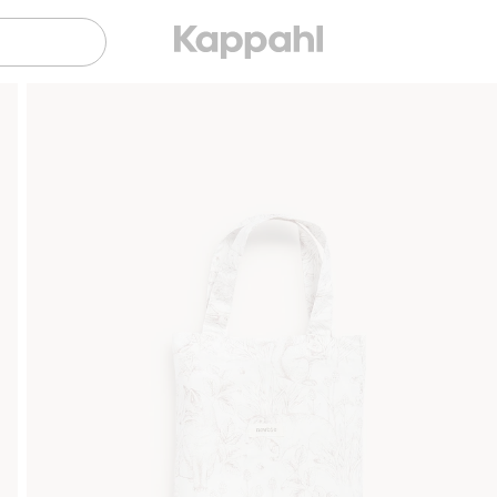
Sujuva maksaminen Klarnalla
Ilmaiset toimitusvaihtoe