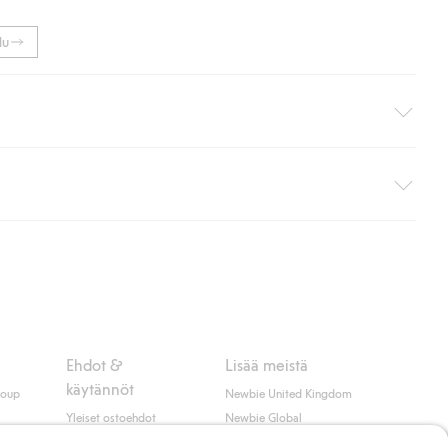
lu
i pakettiautomaattiin (ei koske kotiinkuljetusta). Toimituskulut
ippumatta ostosummasta.
 myötä hyväksyt Klarnan ehdot.
Ehdot &
Lisää meistä
käytännöt
roup
Newbie United Kingdom
Yleiset ostoehdot
Newbie Global
Tietosuojaseloste
Affiliate