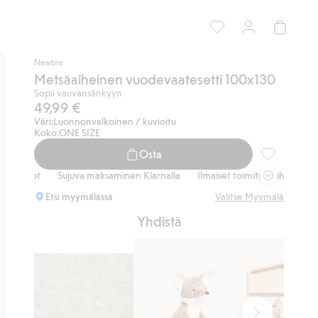
Newbie
Metsäaiheinen vuodevaatesetti 100x130
Sopii vauvansänkyyn
49,99 €
Väri:
Luonnonvalkoinen / kuvioitu
Koko:
ONE SIZE
Osta
Metsäaihein
hdot
Sujuva maksaminen Klarnalla
Ilmaiset toimitusvaihtoehdot
S
Etsi myymälässä
Valitse Myymälä
Yhdistä