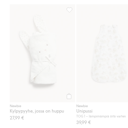
Kylpypyyhe, jossa on huppu, Lis
Osta
Newbie
Newbie
Kylpypyyhe, jossa on huppu
Unipussi
TOG 1 – lämpimämpiä öitä varten
27,99 €
39,99 €