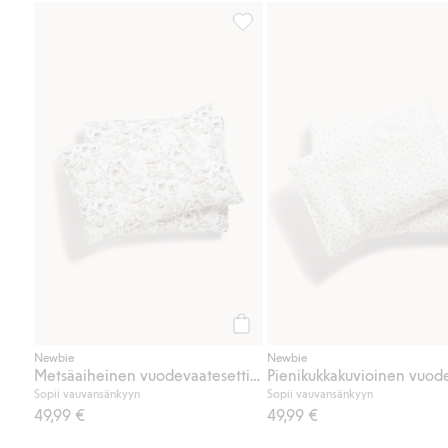
Metsäaiheinen vuodevaatesetti 
Osta
Newbie
Newbie
Metsäaiheinen vuodevaatesetti 100x130
Sopii vauvansänkyyn
Sopii vauvansänkyyn
49,99 €
49,99 €