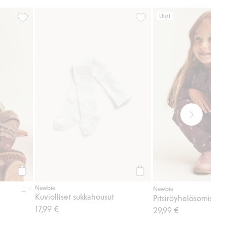
Uusi
iset leggingsit, Lisää suosikkeihin
Body, jossa karhuprintti, Lisää suosikkeihin
Kuviolliset sukkahousut, Li
Osta
Osta
Newbie
Newbie
Kuviolliset sukkahousut
17,99 €
29,99 €