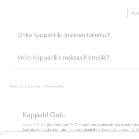
Vuo
Onko Kappahlilla ilmainen toimitus?
Voiko Kappahlilla maksaa Klarnalla?
Jos olet Kappahl Clubin jäsen, saat aina ilmaisen toimituksen myymä
poistuvat automaattisesti, kun olet kirjautunut sisään ja tunnistaut
Muussa tapauksessa toimitus maksaa 4,99 € PostNordin noutopistee
Kyllä. Yhteistyössä Klarnan kanssa tarjoamme sujuvat maksutavat,
Lue lisää
Newbie
Sisustus
Vuodesetti
Klikkaamalla “Maksa tilaus” hyväksyt Kappahlin yleiset ehdot.
Lisä
Lue lisää
Kappahl Club.
Kappahl Clubin jäsenenä saat 20 % alennuksen ensimmäisestä ostoksestas
Saat ainutlaatuisia etuja, aina ilmaisen toimituksen (noutopisteeseen) yli 
euron ostoksista ja keräät pisteitä kaikista ostoksistasi ja aktiviteeteistasi.