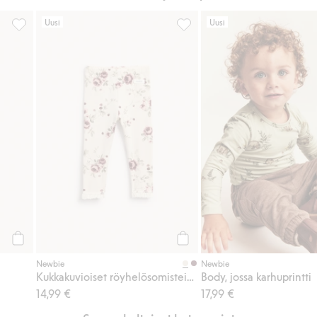
Uusi
Uusi
ää suosikkeihin
Unipussi, Lisää suosikkeihin
Kukkakuvioiset röyhelösomiste
Osta
Osta
Newbie
Newbie
Kukkakuvioiset röyhelösomisteiset leggingsit
Body, jossa karhuprintti
14,99 €
17,99 €