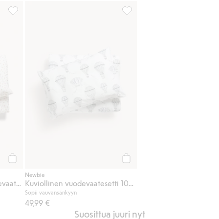
100x130, Lisää suosikkeihin
Pienikukkakuvioinen vuodevaatesetti 100x130, Lisää suosikkeih
Kuviollinen vuodevaatesetti 1
Osta
Osta
Newbie
Pienikukkakuvioinen vuodevaatesetti 100x130
Kuviollinen vuodevaatesetti 100 x 130
Sopii vauvansänkyyn
49,99 €
Suosittua juuri nyt