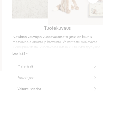
Eläinkuvioinen
Tuotekuvaus
tapetti
Pehmolelu
Puuleluja
kettu
Newbien vauvojen vuodevaatesetti, jossa on kaunis
metsäaihe eläimistä ja kasveista. Valmistettu mukavasta
luomupuuvillasta. Vuodevaatesettiin kuuluu yksi tyynyliina
ja pussilakana. Toimitetaan sievässä pienessä
Lue lisää
kangaskassissa, jossa on vastaava kuvio.
Tyynyliina 38 x 55 cm
Materiaali
Pussilakana 100 x 130 cm
Kangaskassin koko on 20 x 30 cm
Pesuohjeet
100 % luomupuuvillaa.
Tuotenumero
:
635201
Valmistustiedot
Luomupuuvilla – GOTS