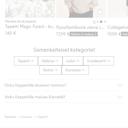
Osta
Osta
Newbie Boråstapeter
+1
Tapetti Magic Forest - kuvatapetti
Puuvillatrikoota oleva college, jossa on 3D-efektikuvioinen monsteriauto
149 €
17,99 €
19,99 €
Valitse 3 maksa 2
Val
Samankaltaiset kategoriat
Tapetit
Säilytys
Lelut
Vuodesetti
Peitot
Koristelu
Onko Kappahlilla ilmainen toimitus?
Voiko Kappahlilla maksaa Klarnalla?
Jos olet Kappahl Clubin jäsen, saat aina ilmaisen toimituksen
myymälään tai yli 50 euron ostoksiin, kun valitset toimituksen
noutopisteeseen tai pakettiautomaattiin (ei koske
Kyllä. Yhteistyössä Klarnan kanssa tarjoamme sujuvat
Newbie
Sisustus
Tapetit
kotiinkuljetusta). Toimituskulut poistuvat automaattisesti, kun
maksutavat, kuten laskun, sekä muita maksuvaihtoehtoja.
olet kirjautunut sisään ja tunnistautunut jäseneksi.
Kassalla annettujen tietojen myötä hyväksyt Klarnan ehdot.