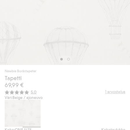
Newbie Boråstapeter
Tapetti
69,99 €
Keskimääräinen luokitus:
1
arvostelua
5.0
Väri:
Beige / ajoneuvo
Koko:
ONE SIZE
Kokotaulukko