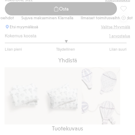
Osta
Tapetti
hdot
Sujuva maksaminen Klarnalla
Ilmaiset toimitusvaihtoehdot
Etsi myymälässä
Valitse Myymälä
Kokemus koosta
1
arvostelua
3
Liian pieni
Täydellinen
Liian suuri
/
Perustuu
5
Yhdistä
1
ääneen
Tuotekuvaus
Kuviollinen
Kuviollinen
Koristenauha,