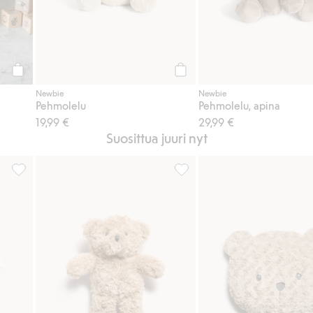
Osta
Osta
Newbie
Newbie
Pehmolelu
Pehmolelu, apina
19,99 €
29,99 €
Suosittua juuri nyt
a on nallekarhuja, Lisää suosikkeihin
Eläinkuvioinen vauvojen pyjama, Lisää suosikkeihin
Nalle, Lisää suosikkeihin