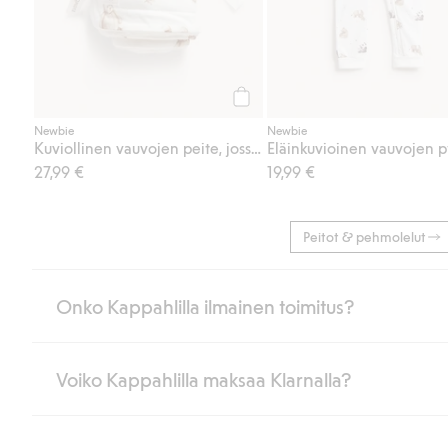
Osta
Newbie
Newbie
Kuviollinen vauvojen peite, jossa on nallekarhuja
Eläinkuvioinen vauvojen 
27,99 €
19,99 €
Peitot & pehmolelut
Onko Kappahlilla ilmainen toimitus?
Voiko Kappahlilla maksaa Klarnalla?
Jos olet Kappahl Clubin jäsen, saat aina ilmaisen toimituksen myymä
poistuvat automaattisesti, kun olet kirjautunut sisään ja tunnistaut
Muussa tapauksessa toimitus maksaa 4,99 € PostNordin noutopistee