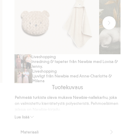
Liveshopping
Piletyyny
Kylpypyyhe
Tapetti
Inredning & tapeter från Newbie med Lovisa &
–
Jenny.
Liveshopping
Muraali
Ljuvligt från Newbie med Anne-Charlotte &
Milena
Tuotekuvaus
Pehmeää turkista oleva mukava Newbie-nallekarhu, joka
on valmistettu kierrätetystä polyesteristä. Pehmoeläimen
jalassa on Newbie-kirjailu.
Mitat: Noin 43 cm pitkä päästä jalkaan.
Lue lisää
Sisältää 100 % kierrätettyä polyesteriä.
Tuotenumero
:
380220
Materiaali
Kierrätetty polyesteri