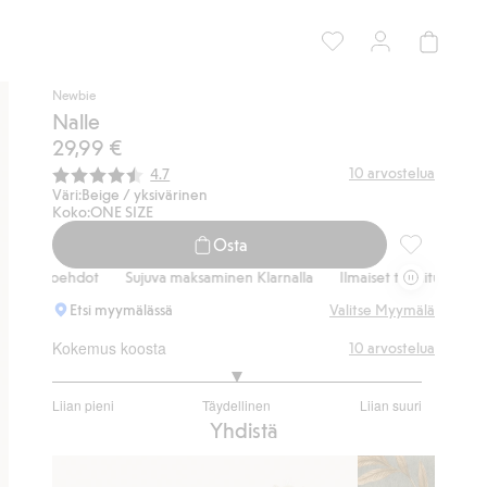
Newbie
Nalle
29,99 €
Keskimääräinen luokitus:
10
arvostelua
4.7
Väri:
Beige / yksivärinen
Koko:
ONE SIZE
Osta
Nalle, Lisää
htoehdot
Sujuva maksaminen Klarnalla
Ilmaiset toimitusvaihtoehdot
Etsi myymälässä
Valitse Myymälä
Kokemus koosta
10
arvostelua
3
Liian pieni
Täydellinen
Liian suuri
/
Perustuu
Yhdistä
5
6
ääneen