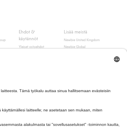
 myötä hyväksyt Klarnan ehdot.
Ehdot &
Lisää meistä
käytännöt
roup
Newbie United Kingdom
Yleiset ostoehdot
Newbie Global
Tietosuojaseloste
Affiliate
t
Evästekäytäntö
Opiskelija-alennus
Ehdot #YesKappahl
#YesNewbie