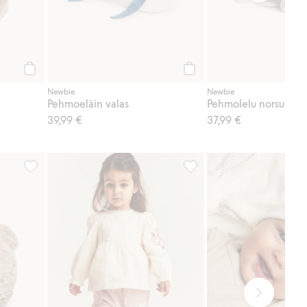
Osta
Osta
Newbie
Newbie
Pehmoeläin valas
Pehmolelu norsu
39,99 €
37,99 €
Piletyyny, Lisää suosikkeihin
Collegehousut pitsiyksityisk