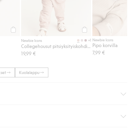
Osta
Osta
Newbie Icons
+1
Newbie Icons
Pipo korvilla
Collegehousut pitsiyksityiskohdilla
7,99 €
19,99 €
kset
Kuolalappu
i pakettiautomaattiin (ei koske kotiinkuljetusta). Toimituskulut
ippumatta ostosummasta.