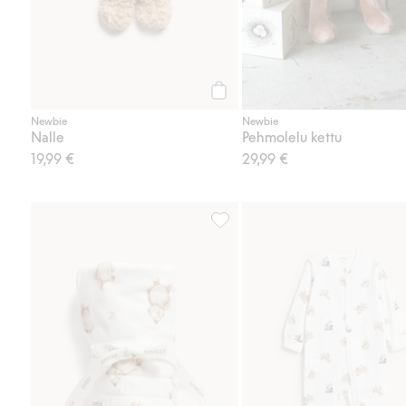
Osta
Newbie
Newbie
Nalle
Pehmolelu kettu
19,99 €
29,99 €
Kuviollinen vauvojen peite, joss