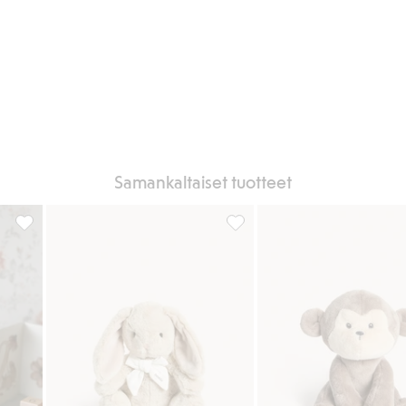
Samankaltaiset tuotteet
Pehmolelu kettu, Lisää suosikkeihin
Pehmolelu, Lisää suosikkeihin