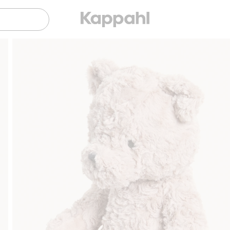
Sujuva maksaminen Klarnalla
Ilmaiset toimitusvai