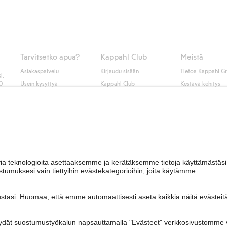
 kuten laskun, sekä muita maksuvaihtoehtoja. Kassalla annettujen tietojen
tietoja Klarnan maksuehdoista
(ulkoinen linkki).
Tarvitsetko apua?
Kappahl Club
Meistä
Asiakaspalvelu
Kirjaudu sisään
Tietoa Kappahl G
i.
50
Usein kysyttyä
Kappahl Club
Kestävä kehitys
Tilaus
Jäsenyysehdot
Tule meille töihin
Ota yhteyttä
Lehdistö & uutise
Hae myymälä
Saavutettavuus
Tarkista lahjakortin
saldo
Personal styling
Peru ostoksesi