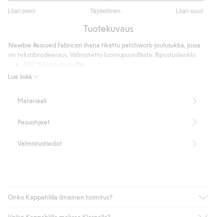
3
Liian pieni
Täydellinen
Liian suuri
/
Perustuu
5
Tuotekuvaus
3
ääneen
Newbie Rescued Fabricsin ihana tikattu patchwork-joulusukka, jossa
on tekstibrodeeraus. Valmistettu luomupuuvillasta. Ripustuslenkki.
100 % luomupuuvillaa.
Tuotenumero
:
305177
Lue lisää
Luomupuuvilla – GOTS
Materiaali
Pesuohjeet
Valmistustiedot
Onko Kappahlilla ilmainen toimitus?
Voiko Kappahlilla maksaa Klarnalla?