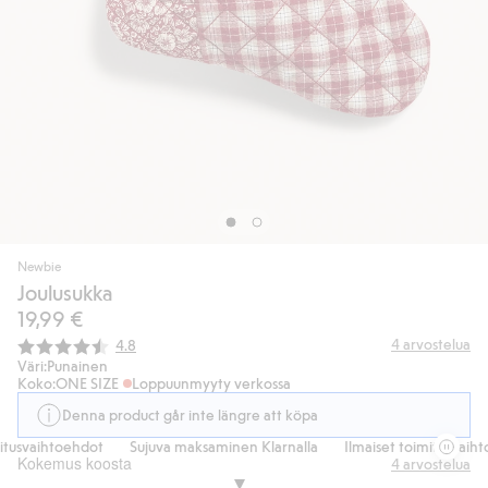
Newbie
Joulusukka
19,99 €
Keskimääräinen luokitus:
4
arvostelua
4.8
Väri:
Punainen
Koko:
ONE SIZE
Loppuunmyyty verkossa
Denna product går inte längre att köpa
tusvaihtoehdot
Sujuva maksaminen Klarnalla
Ilmaiset toimitusvaihto
Kokemus koosta
4
arvostelua