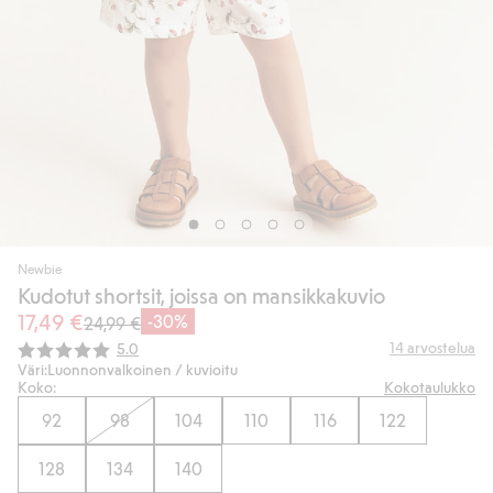
Newbie
Kudotut shortsit, joissa on mansikkakuvio
17,49 €
-30%
24,99 €
Keskimääräinen luokitus:
14
arvostelua
5.0
Väri:
Luonnonvalkoinen / kuvioitu
Koko:
Kokotaulukko
92
98
104
110
116
122
128
134
140