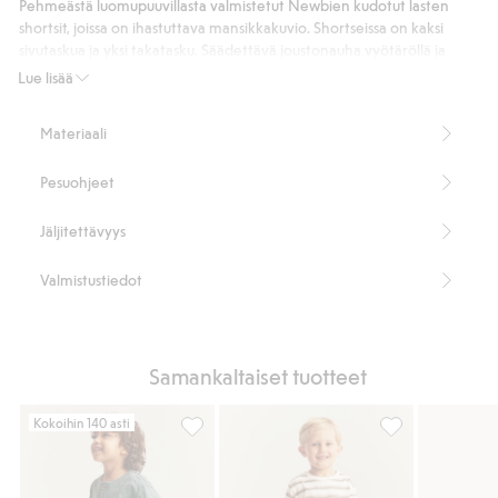
Pehmeästä luomupuuvillasta valmistetut Newbien kudotut lasten
shortsit, joissa on ihastuttava mansikkakuvio. Shortseissa on kaksi
sivutaskua ja yksi takatasku. Säädettävä joustonauha vyötäröllä ja
koristenappi etupuolella. Kesäinen vaate yhtenäisen ja söpön lookin
Lue lisää
luomiseen sisarusten ja äidin kanssa.
Sivutaskut ja takatasku.
Materiaali
Säädettävä vyötärö.
Äidille ja sisaruksille on saatavana samanlaiset mallit.
Pesuohjeet
Tuotenumero
:
861724
Luomupuuvilla – GOTS
Jäljitettävyys
Valmistustiedot
Samankaltaiset tuotteet
Kokoihin 140 asti
Kudotut shortsit, jossa taskut, Lisää suosikk
Kudotut shortsit