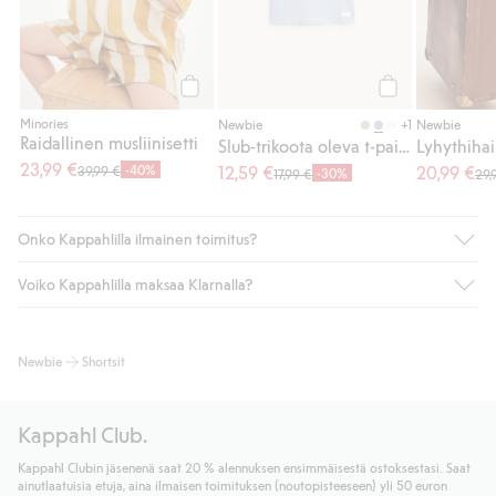
Osta
Osta
Minories
+1
Newbie
Newbie
Raidallinen musliinisetti
Slub-trikoota oleva t-paita taskulla
23,99 €
-40%
12,59 €
20,99 €
39,99 €
-30%
17,99 €
29,
Onko Kappahlilla ilmainen toimitus?
Voiko Kappahlilla maksaa Klarnalla?
Jos olet Kappahl Clubin jäsen, saat aina ilmaisen toimituksen
myymälään tai yli 50 euron ostoksiin, kun valitset toimituksen
noutopisteeseen tai pakettiautomaattiin (ei koske
Kyllä. Yhteistyössä Klarnan kanssa tarjoamme sujuvat
Newbie
Shortsit
kotiinkuljetusta). Toimituskulut poistuvat automaattisesti, kun
maksutavat, kuten laskun, sekä muita maksuvaihtoehtoja.
olet kirjautunut sisään ja tunnistautunut jäseneksi.
Kassalla annettujen tietojen myötä hyväksyt Klarnan ehdot.
Muussa tapauksessa toimitus maksaa 4,99 € PostNordin
Klikkaamalla “Maksa tilaus” hyväksyt Kappahlin yleiset ehdot.
Kappahl Club.
noutopisteeseen tai pakettiautomaattiin ja PostNordin
Lisätietoja Klarnan maksuehdoista
(ulkoinen linkki).
kotiinkuljetuksella 6,99 €, riippumatta ostosummasta.
Kappahl Clubin jäsenenä saat 20 % alennuksen ensimmäisestä ostoksestasi. Saat
Lue lisää
ainutlaatuisia etuja, aina ilmaisen toimituksen (noutopisteeseen) yli 50 euron
Lue lisää