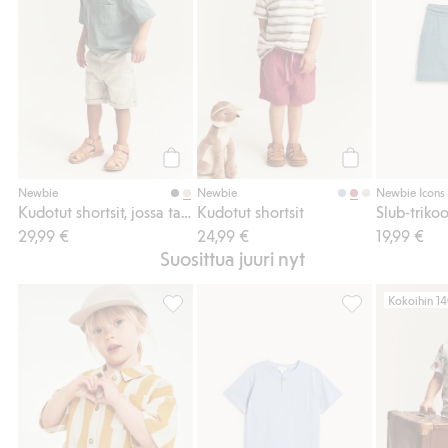
Osta
Osta
Newbie
Newbie
Newbie Icons
Kudotut shortsit, jossa taskut
Kudotut shortsit
29,99 €
24,99 €
19,99 €
Suosittua juuri nyt
Kokoihin 14
Raidallinen musliinisetti, Lisää suosikkeihi
Slub-trikoota ole