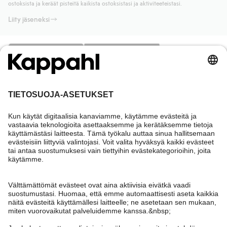
ostoksista ja keräät pisteitä kaikista ostoksistasi ja aktiviteeteistasi.
Liity jäseneksi
Tarvitsetko apua?
Asiakaspalvelu
Kappahl Club
Usein kysyttyä
Kirjaudu sisään
Meistä
Tilaus
Kappahl Club
Tietoa Kappahl Group
Ehdot & käytännöt
Ota yhteyttä
Jäsenyysehdot
Kestävä kehitys
Yleiset ostoehdot
Lisää meistä