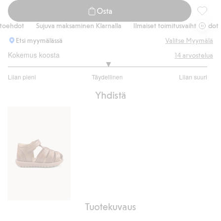
Osta
Kudotut
oehdot
Sujuva maksaminen Klarnalla
Ilmaiset toimitusvaihtoehdot
Etsi myymälässä
Valitse Myymälä
Kokemus koosta
14
arvostelua
3
Liian pieni
Täydellinen
Liian suuri
/
Perustuu
5
Yhdistä
10
ääneen
Tuotekuvaus
Sandaalit
Hällevik