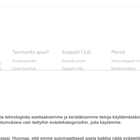
unut jäseneksi.
seen tai pakettiautomaattiin ja PostNordin kotiinkuljetuksella 6,99 €, ri
 kuten laskun, sekä muita maksuvaihtoehtoja. Kassalla annettujen tietojen
tietoja Klarnan maksuehdoista
(ulkoinen linkki).
Tarvitsetko apua?
Kappahl Club
Meistä
Asiakaspalvelu
Kirjaudu sisään
Tietoa Kappahl G
i.
50
Usein kysyttyä
Kappahl Club
Kestävä kehitys
Tilaus
Jäsenyysehdot
Tule meille töihin
Ota yhteyttä
Lehdistö & uutise
Hae myymälä
Saavutettavuus
Tarkista lahjakortin
saldo
Personal styling
Peru ostoksesi