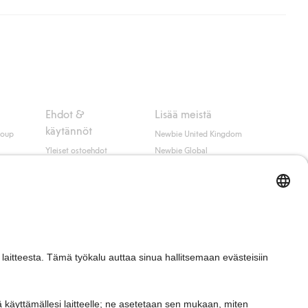
ippumatta ostosummasta.
 myötä hyväksyt Klarnan ehdot.
Ehdot &
Lisää meistä
käytännöt
roup
Newbie United Kingdom
Yleiset ostoehdot
Newbie Global
Tietosuojaseloste
Affiliate
t
Evästekäytäntö
Opiskelija-alennus
Ehdot #YesKappahl
#YesNewbie