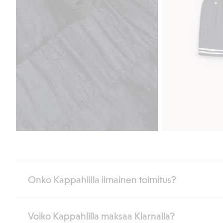
Onko Kappahlilla ilmainen toimitus?
Voiko Kappahlilla maksaa Klarnalla?
Jos olet Kappahl Clubin jäsen, saat aina ilmaisen toimituksen myymä