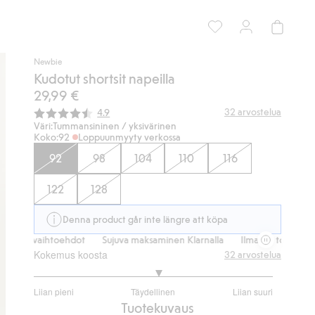
Newbie
Kudotut shortsit napeilla
29,99 €
Keskimääräinen luokitus:
32
arvostelua
4.9
Väri:
Tummansininen / yksivärinen
Koko:
92
Loppuunmyyty verkossa
92
98
104
110
116
122
128
Denna product går inte längre att köpa
mitusvaihtoehdot
Sujuva maksaminen Klarnalla
Ilmaiset toimitusvaih
Kokemus koosta
32
arvostelua
3.090909090909091
Liian pieni
Täydellinen
Liian suuri
/
Perustuu
Tuotekuvaus
5