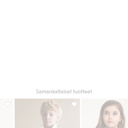
Samankaltaiset tuotteet
osikkeihin
Brodeerattu paita, Lisää suosikkeihin
Paitapusero, Lisää suosikkeihi