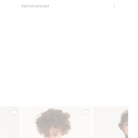
Valmistustiedot
n
Paitapusero, Lisää suosikkeihin
Paitapusero, Lisää suosikke