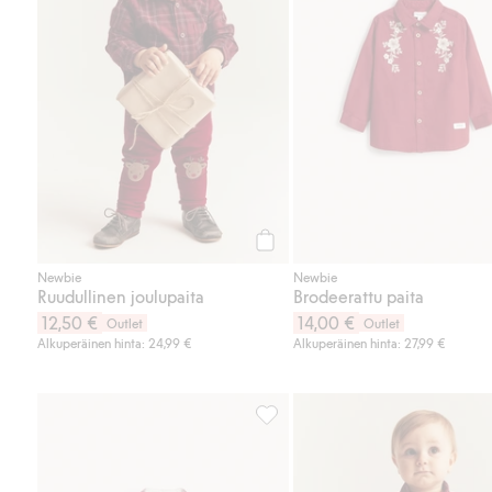
Osta
Newbie
Newbie
Ruudullinen joulupaita
Brodeerattu paita
12,50 €
14,00 €
Outlet
Outlet
Alkuperäinen hinta: 24,99 €
Alkuperäinen hinta: 27,99 €
Pitkähihainen ruudullinen paitab