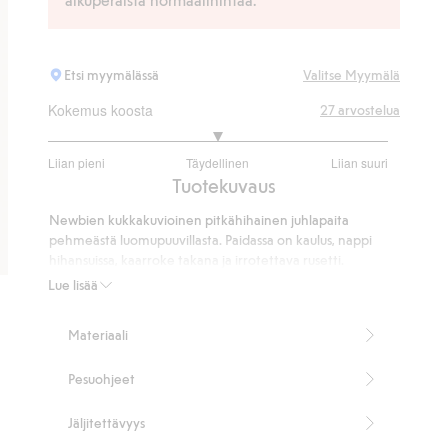
Etsi myymälässä
Valitse Myymälä
Kokemus koosta
27
arvostelua
3
Liian pieni
Täydellinen
Liian suuri
/
Perustuu
Tuotekuvaus
5
20
Newbien kukkakuvioinen pitkähihainen juhlapaita
ääneen
pehmeästä luomupuuvillasta. Paidassa on kaulus, nappi
hihansuissa, kaarroke takana ja irrotettava rusetti.
Klassinen ja ajaton malli kestävistä materiaaleista – sopii
Lue lisää
niin juhliin kuin muihinkin erityistilaisuuksiin. Saatavana
myös yhteensopivat versiot äidille ja sisaruksille.
Materiaali
100 % luomupuuvillaa.
Tuotenumero
:
501833
Pesuohjeet
Luomupuuvilla – GOTS
Jäljitettävyys