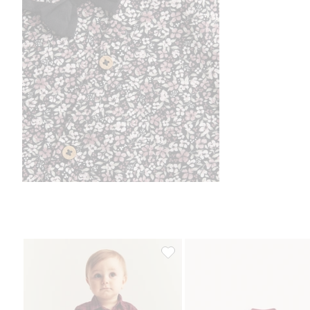
Ruudullinen joulupaita, Lisää su