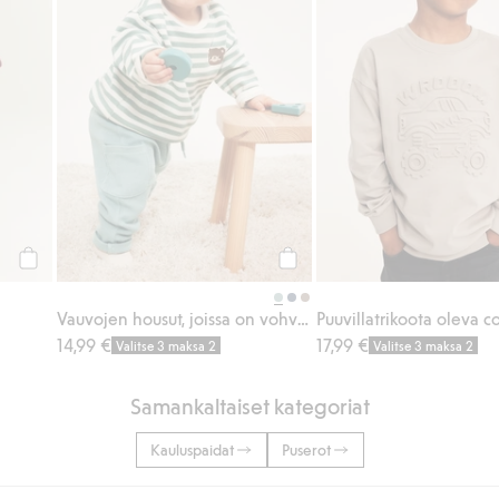
Osta
Osta
Vauvojen housut, joissa on vohvelipinta
14,99 €
17,99 €
Valitse 3 maksa 2
Valitse 3 maksa 2
Samankaltaiset kategoriat
Kauluspaidat
Puserot