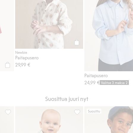
Osta
Newbie
Paitapusero
29,99 €
Osta
Paitapusero
24,99 €
Valitse 3 maksa 2
Suosittua juuri nyt
Suosittu
ody, Lisää suosikkeihin
Ruudullinen joulupaita, Lisää suosikkeihin
Vauvojen housut, joissa on vo