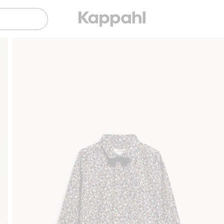
Sujuva maksaminen Klarnalla
Ilmaiset toimitusvaihto