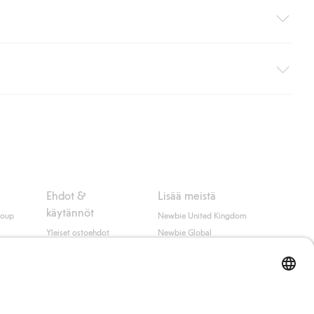
i pakettiautomaattiin (ei koske kotiinkuljetusta). Toimituskulut
ippumatta ostosummasta.
 myötä hyväksyt Klarnan ehdot.
Ehdot &
Lisää meistä
käytännöt
roup
Newbie United Kingdom
Yleiset ostoehdot
Newbie Global
Tietosuojaseloste
Affiliate
t
Evästekäytäntö
Opiskelija-alennus
Ehdot #YesKappahl
#YesNewbie