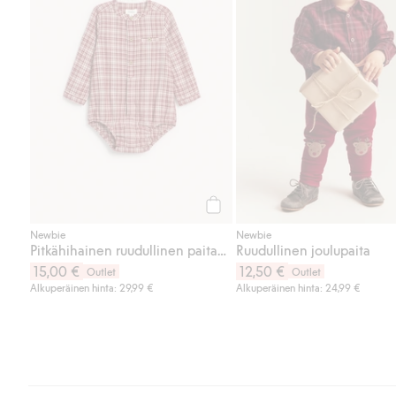
Osta
Newbie
Newbie
Pitkähihainen ruudullinen paitabody
Ruudullinen joulupaita
15,00 €
12,50 €
Outlet
Outlet
Alkuperäinen hinta: 29,99 €
Alkuperäinen hinta: 24,99 €