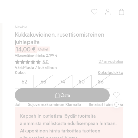
Newbie
Kukkakuvioinen, rusettisomisteinen
juhlapaita
14,00 €
Outlet
Alkuperäinen hinta: 27,99 €
Keskimääräinen luokitus:
27
arvostelua
5.0
Väri:
Musta / kukallinen
Koko:
Kokotaulukko
62
68
74
80
86
Osta
Kukkakuvioin
ehdot
Sujuva maksaminen Klarnalla
Ilmaiset toimitusvaihtoehdot
Kappahlin outletista löydät tuotteita
aiemmista mallistoista edullisempaan hintaan.
Alkuperäinen hinta tarkoittaa tuotteen
alkuperäistä normaalihintaa.